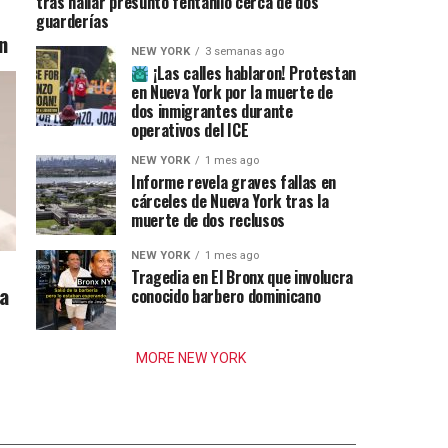
tras hallar presunto fentanilo cerca de dos
guarderías
n
NEW YORK
3 semanas ago
¡Las calles hablaron! Protestan
en Nueva York por la muerte de
dos inmigrantes durante
operativos del ICE
NEW YORK
1 mes ago
Informe revela graves fallas en
cárceles de Nueva York tras la
muerte de dos reclusos
NEW YORK
1 mes ago
Tragedia en El Bronx que involucra
ia
conocido barbero dominicano
MORE NEW YORK