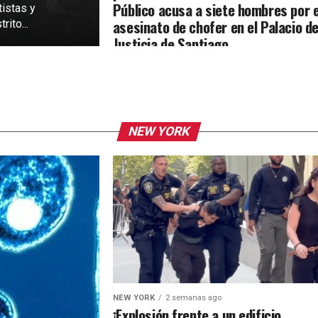
Público acusa a siete hombres por e
tistas y
asesinato de chofer en el Palacio d
rito...
Justicia de Santiago
NEW YORK
NEW YORK
2 semanas ago
¡Explosión frente a un edificio