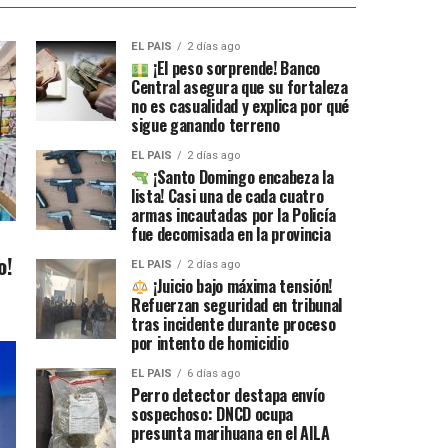
EL PAIS
2 días ago
¡El peso sorprende! Banco
Central asegura que su fortaleza
no es casualidad y explica por qué
sigue ganando terreno
EL PAIS
2 días ago
¡Santo Domingo encabeza la
lista! Casi una de cada cuatro
armas incautadas por la Policía
fue decomisada en la provincia
o!
EL PAIS
2 días ago
¡Juicio bajo máxima tensión!
Refuerzan seguridad en tribunal
tras incidente durante proceso
por intento de homicidio
EL PAIS
6 días ago
Perro detector destapa envío
sospechoso: DNCD ocupa
presunta marihuana en el AILA