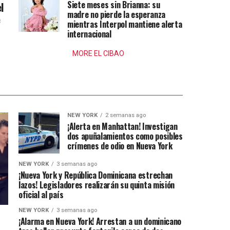
Siete meses sin Brianna: su
l
madre no pierde la esperanza
e
mientras Interpol mantiene alerta
internacional
MORE EL CIBAO
NEW YORK
2 semanas ago
¡Alerta en Manhattan! Investigan
dos apuñalamientos como posibles
crímenes de odio en Nueva York
NEW YORK
3 semanas ago
¡Nueva York y República Dominicana estrechan
lazos! Legisladores realizarán su quinta misión
oficial al país
NEW YORK
3 semanas ago
¡Alarma en Nueva York! Arrestan a un dominicano