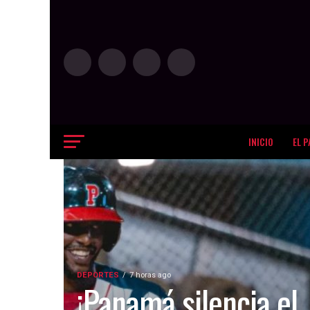
INICIO
EL P
DEPORTES
7 horas ago
¡Panamá silencia el