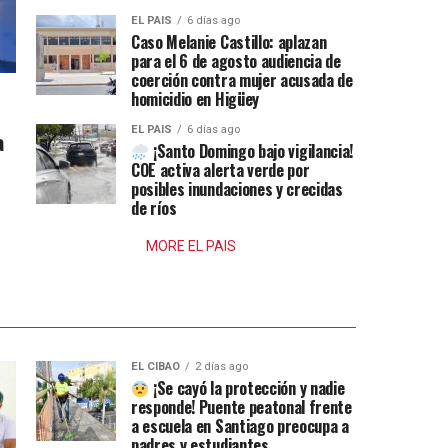
EL PAIS
6 días ago
Caso Melanie Castillo: aplazan
para el 6 de agosto audiencia de
coerción contra mujer acusada de
homicidio en Higüey
EL PAIS
6 días ago
a
¡Santo Domingo bajo vigilancia!
COE activa alerta verde por
posibles inundaciones y crecidas
de ríos
MORE EL PAIS
EL CIBAO
2 días ago
¡Se cayó la protección y nadie
responde! Puente peatonal frente
a escuela en Santiago preocupa a
padres y estudiantes