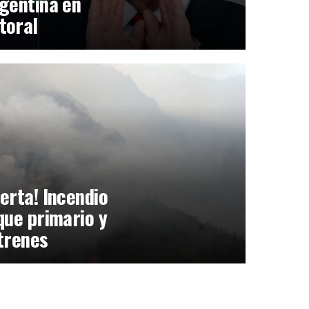
gentina en
toral
erta! Incendio
que primario y
trenes