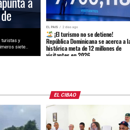
apunta a
 de
EL PAIS
2 días ago
¡El turismo no se detiene!
República Dominicana se acerca a l
 turistas y
histórica meta de 12 millones de
meros siete...
visitantes en 2026
EL CIBAO