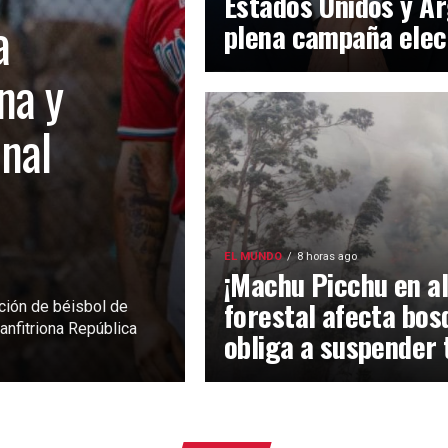
Estados Unidos y Ar
a
plena campaña elec
na y
inal
EL MUNDO
8 horas ago
¡Machu Picchu en al
forestal afecta bos
ción de béisbol de
anfitriona República
obliga a suspender 