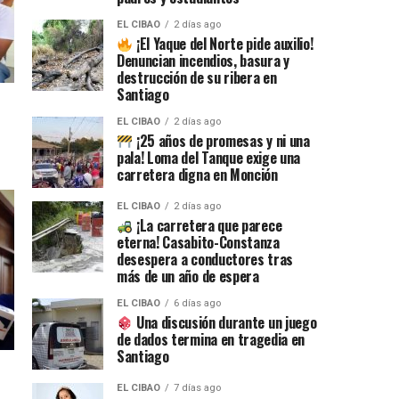
EL CIBAO
2 días ago
¡El Yaque del Norte pide auxilio!
Denuncian incendios, basura y
destrucción de su ribera en
Santiago
EL CIBAO
2 días ago
¡25 años de promesas y ni una
pala! Loma del Tanque exige una
carretera digna en Monción
EL CIBAO
2 días ago
¡La carretera que parece
eterna! Casabito-Constanza
desespera a conductores tras
más de un año de espera
EL CIBAO
6 días ago
Una discusión durante un juego
de dados termina en tragedia en
Santiago
EL CIBAO
7 días ago