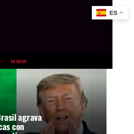
ES
E
EN SALUD
Brasil agrava
icas con