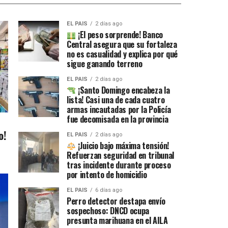
EL PAIS
2 días ago
¡El peso sorprende! Banco
Central asegura que su fortaleza
no es casualidad y explica por qué
sigue ganando terreno
EL PAIS
2 días ago
¡Santo Domingo encabeza la
lista! Casi una de cada cuatro
armas incautadas por la Policía
fue decomisada en la provincia
o!
EL PAIS
2 días ago
¡Juicio bajo máxima tensión!
Refuerzan seguridad en tribunal
tras incidente durante proceso
por intento de homicidio
EL PAIS
6 días ago
Perro detector destapa envío
sospechoso: DNCD ocupa
presunta marihuana en el AILA