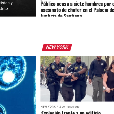
Público acusa a siete hombres por e
tistas y
asesinato de chofer en el Palacio d
rito...
Justicia de Santiago
NEW YORK
NEW YORK
2 semanas ago
¡Explosión frente a un edificio