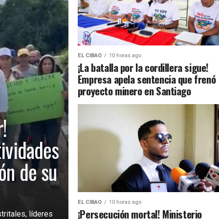
EL CIBAO
10 horas ago
¡La batalla por la cordillera sigue!
Empresa apela sentencia que frenó
proyecto minero en Santiago
!
tividades
ión de su
EL CIBAO
10 horas ago
¡Persecución mortal! Ministerio
ritales, líderes