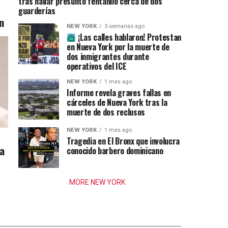
tras hallar presunto fentanilo cerca de dos
guarderías
n
NEW YORK
3 semanas ago
¡Las calles hablaron! Protestan
en Nueva York por la muerte de
dos inmigrantes durante
operativos del ICE
NEW YORK
1 mes ago
Informe revela graves fallas en
cárceles de Nueva York tras la
muerte de dos reclusos
NEW YORK
1 mes ago
Tragedia en El Bronx que involucra
ia
conocido barbero dominicano
MORE NEW YORK