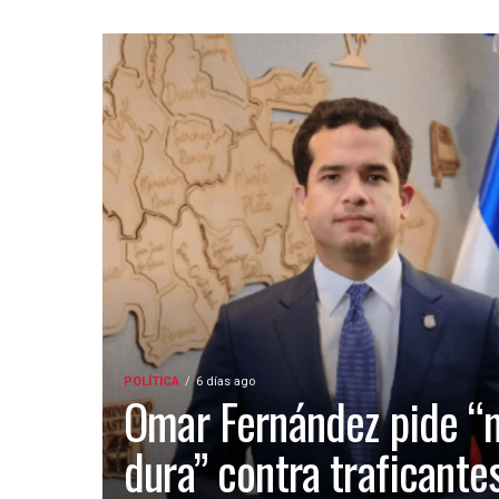
POLÍTICA
6 días ago
Omar Fernández pide “
dura” contra traficante