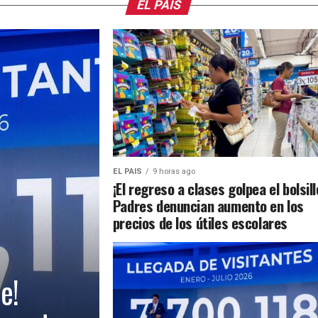
EL PAIS
EL PAIS
9 horas ago
¡El regreso a clases golpea el bolsill
Padres denuncian aumento en los
precios de los útiles escolares
e!