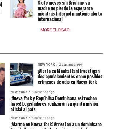
Siete meses sin Brianna: su
l
madre no pierde la esperanza
e
mientras Interpol mantiene alerta
internacional
MORE EL CIBAO
NEW YORK
2 semanas ago
¡Alerta en Manhattan! Investigan
dos apuñalamientos como posibles
crímenes de odio en Nueva York
NEW YORK
3 semanas ago
¡Nueva York y República Dominicana estrechan
lazos! Legisladores realizarán su quinta misión
oficial al país
NEW YORK
3 semanas ago
¡Alarma en Nueva York! Arrestan a un dominicano