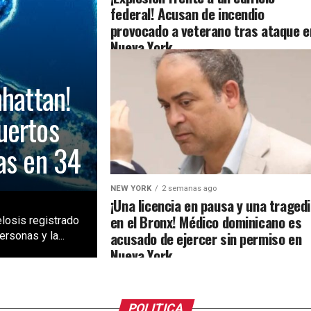
federal! Acusan de incendio
provocado a veterano tras ataque e
Nueva York
nhattan!
uertos
as en 34
NEW YORK
2 semanas ago
¡Una licencia en pausa y una traged
en el Bronx! Médico dominicano es
losis registrado
acusado de ejercer sin permiso en
rsonas y la...
Nueva York
POLITICA