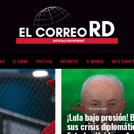
AIS
EL CIBAO
POLÍTICA
DEPORTES
EL MUNDO
ARTE Y GENT
EL MUNDO
8 horas ago
¡Lula bajo presión! 
sus crisis diplomát