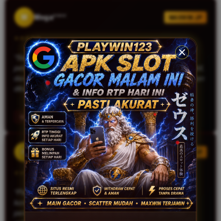
e
t
B
Budi****
MAXWIN JP
a
i
⭐⭐⭐⭐⭐
l
s
"Awalnya hanya ingin mencoba, tetapi sekarang Playwin123
menjadi pilihan utama saya. Navigasinya sederhana,
prosesnya cepat, dan dukungan pelanggan selalu membantu
ketika dibutuhkan."
🎯 Login Playwin123
M
Mega****
MAXWIN JP
⭐⭐⭐⭐⭐
"Saya senang menggunakan Playwin123 karena
pelayanannya profesional. Proses akses cepat, sistem stabil,
dan pengalaman keseluruhannya terasa sangat memuaskan