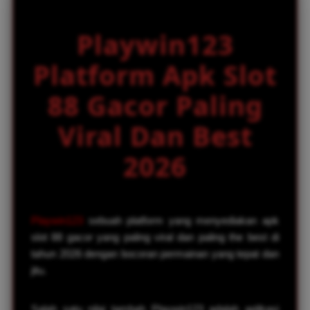
Playwin123
Platform Apk Slot
88 Gacor Paling
Viral Dan Best
2026
Playwin123
sebuah platform yang menyediakan apk
slot 88 gacor yang paling viral dan paling the best di
tahun 2026 dengan bocoran permainan yang tepat dan
jitu.
Salah satu nilai tambah Playwin123 adalah aplikasi