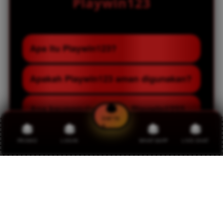
Apa itu Playwin123?
Playwin123 adalah platform yang
Apakah Playwin123 aman digunakan?
mengutamakan keamanan, kemudahan
akses, dan layanan profesional agar
Ya, Playwin123 menerapkan sistem
Apa keunggulan utama Playwin123?
pengguna memperoleh pengalaman
keamanan yang diperbarui secara berkala
digital yang nyaman serta berkualitas
sehingga aktivitas pengguna tetap
Keunggulannya meliputi akses cepat,
DAFTA
Apakah Playwin123 mudah diakses?
R
setiap saat.
terlindungi dan dapat dilakukan dengan
tampilan responsif, sistem stabil, layanan
PROMO
LOGIN
WHATSAPP
LIVE CHAT
lebih nyaman.
ramah, serta pengalaman penggunaan
Tentu. Platform dirancang agar dapat
Bagaimana kualitas layanan
yang sederhana namun tetap berkualitas.
digunakan dengan mudah melalui
Playwin123?
perangkat desktop maupun smartphone
tanpa mengurangi kenyamanan
Tim layanan siap membantu dengan
pengguna.
respons yang cepat sehingga setiap