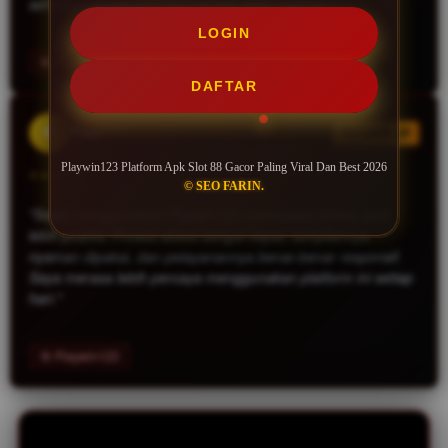
dibandingkan platform lain yang pernah saya gunakan."
LOGIN
🎯 Situs Game
DAFTAR
H
Hendra****
MAXWIN JP
Playwin123 Platform Apk Slot 88 Gacor Paling Viral Dan Best 2026
⭐⭐⭐⭐⭐
© SEO FARIN.
"Playwin123 benar-benar menghadirkan kualitas yang
konsisten. Mulai dari keamanan hingga kemudahan
penggunaan, semuanya terasa dirancang dengan baik
sehingga pengguna bisa merasa lebih nyaman."
🎯 Game Online