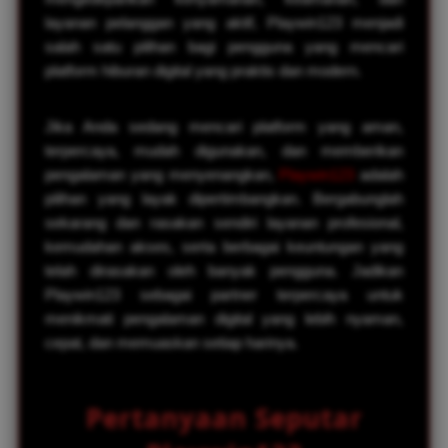
layanan pelanggan yang aktif, Playwin123 menjadi
salah satu pilihan bagi pengguna yang mencari
platform hiburan digital yang praktis dan modern.
Jika Anda sedang mencari platform yang aman,
terpercaya, mudah digunakan, dan memberikan
pengalaman yang menyenangkan,
Playwin123
adalah
pilihan yang layak dipertimbangkan. Bergabunglah
sekarang dan rasakan sendiri layanan profesional,
kemudahan akses, serta berbagai keuntungan yang
telah dirasakan oleh banyak pengguna. Jadikan
Playwin123 sebagai partner terpercaya untuk
menikmati pengalaman digital yang lebih nyaman,
cepat, dan memuaskan setiap harinya.
Pertanyaan Seputar
Playwin123