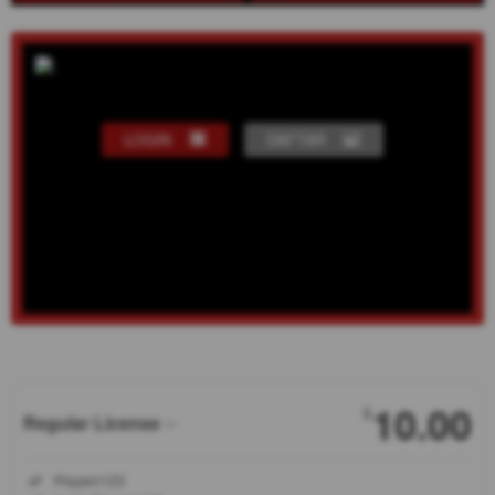
LOGIN
DAFTAR
Show More
10.00
$
Regular License
Regular
Included:
Playwin123
License