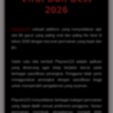
2026
Playwin123
sebuah platform yang menyediakan apk
slot 88 gacor yang paling viral dan paling the best di
tahun 2026 dengan bocoran permainan yang tepat dan
jitu.
Salah satu nilai tambah Playwin123 adalah aplikasi
yang dirancang agar tetap berjalan lancar pada
berbagai spesifikasi perangkat. Pengguna tidak perlu
menggunakan perangkat dengan spesifikasi tinggi
untuk memperoleh pengalaman yang nyaman.
Playwin123 menyediakan berbagai kategori permainan
yang dapat dipilih sesuai preferensi pengguna. Variasi
permainan membuat pengalaman menjadi lebih