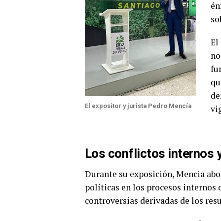
én
so
El
no
fu
qu
de
El expositor y jurista Pedro Mencía
vi
Los conflictos internos y
Durante su exposición, Mencia abo
políticas en los procesos internos
controversias derivadas de los res