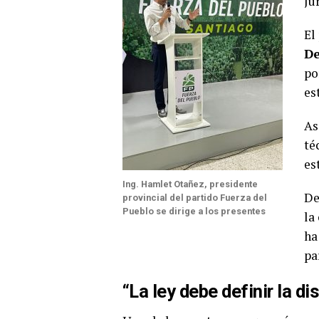
Ju
El
De
po
es
As
té
es
Ing. Hamlet Otañez, presidente
De
provincial del partido Fuerza del
Pueblo se dirige a los presentes
la
ha
pa
“La ley debe definir la di