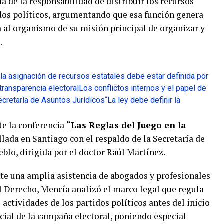
da de la responsabilidad de distribuir los recursos
dos políticos, argumentando que esa función genera
a al organismo de su misión principal de organizar y
.
 la asignación de recursos estatales debe estar definida por
a transparencia electoral
Los conflictos internos y el papel de
ecretaría de Asuntos Jurídicos
“La ley debe definir la
te la conferencia
“Las Reglas del Juego en la
llada en Santiago con el respaldo de la Secretaría de
blo, dirigida por el doctor Raúl Martínez.
te una amplia asistencia de abogados y profesionales
l Derecho, Mencía analizó el marco legal que regula
s actividades de los partidos políticos antes del inicio
icial de la campaña electoral, poniendo especial