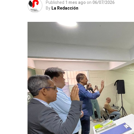
Published
1 mes ago
on
06/07/2026
By
La Redacción