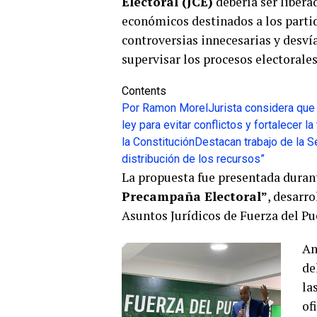
Electoral (JCE)
debería ser libera
económicos destinados a los parti
controversias innecesarias y desví
supervisar los procesos electorales
Contents
Por Ramon Morel
Jurista considera que
ley para evitar conflictos y fortalecer l
la Constitución
Destacan trabajo de la S
distribución de los recursos”
La propuesta fue presentada duran
Precampaña Electoral”
, desarro
Asuntos Jurídicos de Fuerza del Pue
An
de
la
of