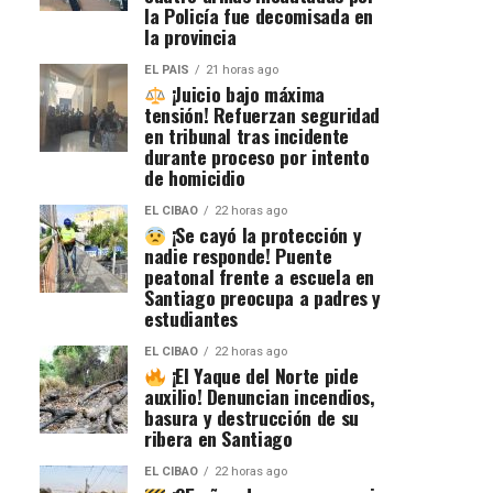
la Policía fue decomisada en
la provincia
EL PAIS
21 horas ago
¡Juicio bajo máxima
tensión! Refuerzan seguridad
en tribunal tras incidente
durante proceso por intento
de homicidio
EL CIBAO
22 horas ago
¡Se cayó la protección y
nadie responde! Puente
peatonal frente a escuela en
Santiago preocupa a padres y
estudiantes
EL CIBAO
22 horas ago
¡El Yaque del Norte pide
auxilio! Denuncian incendios,
basura y destrucción de su
ribera en Santiago
EL CIBAO
22 horas ago