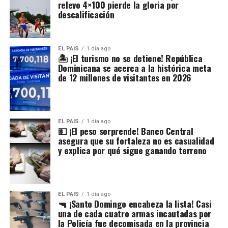
relevo 4×100 pierde la gloria por
descalificación
EL PAIS
1 día ago
🏝️ ¡El turismo no se detiene! República
Dominicana se acerca a la histórica meta
de 12 millones de visitantes en 2026
EL PAIS
1 día ago
💵 ¡El peso sorprende! Banco Central
asegura que su fortaleza no es casualidad
y explica por qué sigue ganando terreno
EL PAIS
1 día ago
🔫 ¡Santo Domingo encabeza la lista! Casi
una de cada cuatro armas incautadas por
la Policía fue decomisada en la provincia