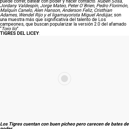
puede correr, batear con poder y hacer contacto.
Rubén Sosa,
Jordany Valdespín, Jorge Mateo, Peter O´Brien, Pedro Florimón,
Malquin Canelo, Alen Hanson, Anderson Feliz, Cristhian
Adames, Wendel Rijo y el ligamayorista Miguel Andújar
, son
una muestra más que significativa del talento de Los
campeones, que buscan popularizar la versión 2.0 del afamado
“
Toro lío
”.
TIGRES DEL LICEY
:
Los Tigres cuentan con buen picheo pero carecen de bates de
poder.