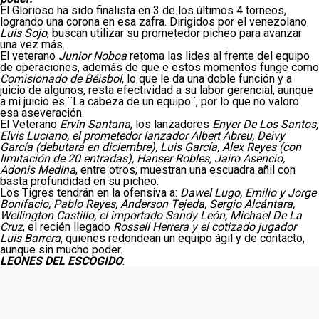
El Glorioso ha sido finalista en 3 de los últimos 4 torneos,
logrando una corona en esa zafra. Dirigidos por el venezolano
Luis Sojo
, buscan utilizar su prometedor picheo para avanzar
una vez más.
El veterano
Junior Noboa
retoma las lides al frente del equipo
de operaciones, además de que e estos momentos funge como
Comisionado de Béisbol
, lo que le da una doble función y a
juicio de algunos, resta efectividad a su labor gerencial, aunque
a mi juicio es ¨La cabeza de un equipo¨, por lo que no valoro
esa aseveración.
El Veterano
Ervin Santana
, los lanzadores
Enyer De Los Santos,
Elvis Luciano, el prometedor lanzador Albert Abreu, Deivy
García (debutará en diciembre), Luis García, Alex Reyes (con
limitación de 20 entradas), Hanser Robles, Jairo Asencio,
Adonis Medina
, entre otros, muestran una escuadra añil con
basta profundidad en su picheo.
Los Tigres tendrán en la ofensiva a:
Dawel Lugo, Emilio y Jorge
Bonifacio, Pablo Reyes, Anderson Tejeda, Sergio Alcántara,
Wellington Castillo, el importado Sandy León, Michael De La
Cruz
, el recién llegado
Rossell Herrera y el cotizado jugador
Luis Barrera
, quienes redondean un equipo ágil y de contacto,
aunque sin mucho poder.
LEONES DEL ESCOGIDO
: