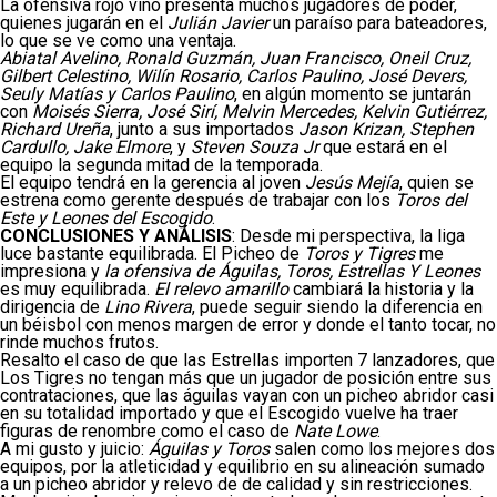
La ofensiva rojo vino presenta muchos jugadores de poder,
quienes jugarán en el
Julián Javier
un paraíso para bateadores,
lo que se ve como una ventaja.
Abiatal Avelino, Ronald Guzmán, Juan Francisco, Oneil Cruz,
Gilbert Celestino, Wilín Rosario, Carlos Paulino, José Devers,
Seuly Matías y Carlos Paulino
, en algún momento se juntarán
con
Moisés Sierra, José Sirí, Melvin Mercedes, Kelvin Gutiérrez,
Richard Ureña
, junto a sus importados
Jason Krizan, Stephen
Cardullo, Jake Elmore
, y
Steven Souza Jr
que estará en el
equipo la segunda mitad de la temporada.
El equipo tendrá en la gerencia al joven
Jesús Mejía
, quien se
estrena como gerente después de trabajar con los
Toros del
Este y Leones del Escogido
.
CONCLUSIONES Y ANÁLISIS
: Desde mi perspectiva, la liga
luce bastante equilibrada. El Picheo de
Toros y Tigres
me
impresiona y
la ofensiva de Águilas, Toros, Estrellas Y Leones
es muy equilibrada.
El relevo amarillo
cambiará la historia y la
dirigencia de
Lino Rivera
, puede seguir siendo la diferencia en
un béisbol con menos margen de error y donde el tanto tocar, no
rinde muchos frutos.
Resalto el caso de que las Estrellas importen 7 lanzadores, que
Los Tigres no tengan más que un jugador de posición entre sus
contrataciones, que las águilas vayan con un picheo abridor casi
en su totalidad importado y que el Escogido vuelve ha traer
figuras de renombre como el caso de
Nate Lowe
.
A mi gusto y juicio:
Águilas y Toros
salen como los mejores dos
equipos, por la atleticidad y equilibrio en su alineación sumado
a un picheo abridor y relevo de de calidad y sin restricciones.