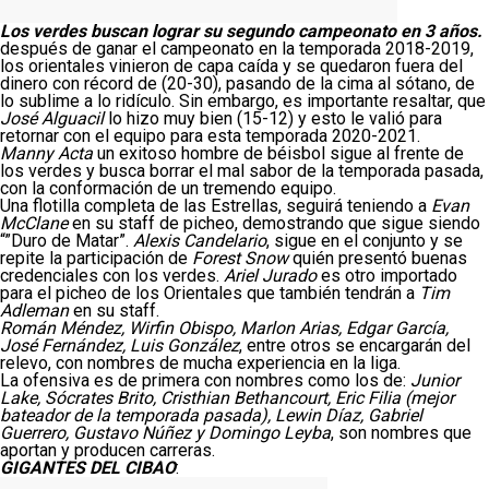
Los verdes buscan lograr su segundo campeonato en 3 años.
después de ganar el campeonato en la temporada 2018-2019,
los orientales vinieron de capa caída y se quedaron fuera del
dinero con récord de (20-30), pasando de la cima al sótano, de
lo sublime a lo ridículo. Sin embargo, es importante resaltar, que
José Alguacil
lo hizo muy bien (15-12) y esto le valió para
retornar con el equipo para esta temporada 2020-2021.
Manny Acta
un exitoso hombre de béisbol sigue al frente de
los verdes y busca borrar el mal sabor de la temporada pasada,
con la conformación de un tremendo equipo.
Una flotilla completa de las Estrellas, seguirá teniendo a
Evan
McClane
en su staff de picheo, demostrando que sigue siendo
“”Duro de Matar”.
Alexis Candelario
, sigue en el conjunto y se
repite la participación de
Forest Snow
quién presentó buenas
credenciales con los verdes.
Ariel Jurado
es otro importado
para el picheo de los Orientales que también tendrán a
Tim
Adleman
en su staff.
Román Méndez, Wirfin Obispo, Marlon Arias, Edgar García,
José Fernández, Luis González
, entre otros se encargarán del
relevo, con nombres de mucha experiencia en la liga.
La ofensiva es de primera con nombres como los de:
Junior
Lake, Sócrates Brito, Cristhian Bethancourt, Eric Filia (mejor
bateador de la temporada pasada), Lewin Díaz, Gabriel
Guerrero, Gustavo Núñez y Domingo Leyba
, son nombres que
aportan y producen carreras.
GIGANTES DEL CIBAO
: