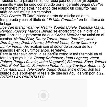
Trabuco es la palabra más correcta para describir al equipo
amarillo y que ha sido construido por el gerente
Ángel Ovalles
de manera magistral, haciendo del equipo un conjunto más
atlético con múltiples cambios.
Félix Fermín
“El Gato”, viene detrás de mucho en esta
temporada y con el título de “
El Más Ganador
” en la historia de
la Liga.
Joe Van Meter, Yoanner Negrín, Yoanis Quiala, Yunesky Maya,
Ramón Rossó y Marcos Diplán
se encargarán de iniciar los
partidos, con la promesa de que
Carlos Martínez
se unirá en el
camino.
Neftalí Féliz, Daury Torres, Johan Ramírez, José
Domínguez, Darío Álvarez, Michael Ynoa, Yordy Cabrera y
Junior Fernández
acaban con el dolor de cabeza de los
amarillos en los últimos años, el relevo.
Pero la ofensiva amarilla se perfila como la más temblé en el
torneo que ya inicia:
Ronny Rodríguez, Juan Lagares, Víctor
Robles, Rangel Ravelo, John Nogowski, Edmundo Sosa, Wilmer
Difó, Robel García, Francisco Peña, Aneury Tavárez, Arismendy
Alcántara, Luis Valenzuela, Diego Goris
, entre otros, Son los
puntos que sostienen la tesis de que las Águilas van por la 22.
ESTRELLAS ORIENTALES
: