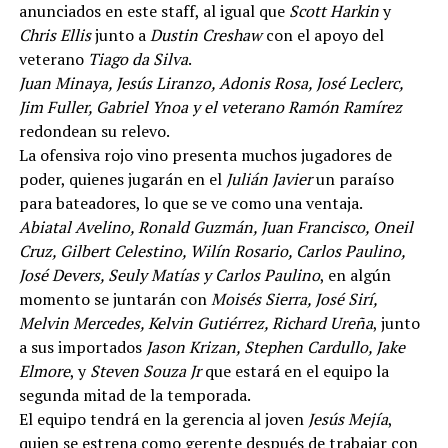
anunciados en este staff, al igual que
Scott Harkin
y
Chris Ellis
junto a
Dustin Creshaw
con el apoyo del
veterano
Tiago da Silva
.
Juan Minaya, Jesús Liranzo, Adonis Rosa, José Leclerc,
Jim Fuller, Gabriel Ynoa y el veterano Ramón Ramírez
redondean su relevo.
La ofensiva rojo vino presenta muchos jugadores de
poder, quienes jugarán en el
Julián Javier
un paraíso
para bateadores, lo que se ve como una ventaja.
Abiatal Avelino, Ronald Guzmán, Juan Francisco, Oneil
Cruz, Gilbert Celestino, Wilín Rosario, Carlos Paulino,
José Devers, Seuly Matías y Carlos Paulino
, en algún
momento se juntarán con
Moisés Sierra, José Sirí,
Melvin Mercedes, Kelvin Gutiérrez, Richard Ureña
, junto
a sus importados
Jason Krizan, Stephen Cardullo, Jake
Elmore
, y
Steven Souza Jr
que estará en el equipo la
segunda mitad de la temporada.
El equipo tendrá en la gerencia al joven
Jesús Mejía
,
quien se estrena como gerente después de trabajar con