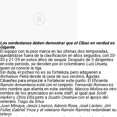
Los nordestanos deben demostrar que el Cibao en verdad es
Gigante.
El equipo con la peor marca en las últimas dos temporadas,
quedándose fuera de la clasificación en años seguidos, con 20-
30 y 21-29 en estos años de sequía. Después de 5 dirigentes
en este período, se deciden por el colombiano
Luis Urueta
,
quien ya conoce la liga.
Sin duda, el picheo no es su fortaleza, pero adquieren a
Richelson Peña
desde la casa de sus vecinos, Águilas
Cibaeñas para empezar a fortalecer este punto. El Eficiente
Ramón Armenteros
está con el conjunto.
Fernando Romero
es
otro nombre que alienta en este sentido.
Marcos Molina
es otro
nombre de los anunciados en este staff, al igual que
Scott
Harkin
y
Chris Ellis
junto a
Dustin Creshaw
con el apoyo del
veterano
Tiago da Silva
.
Juan Minaya, Jesús Liranzo, Adonis Rosa, José Leclerc, Jim
Fuller, Gabriel Ynoa y el veterano Ramón Ramírez
redondean su
relevo.