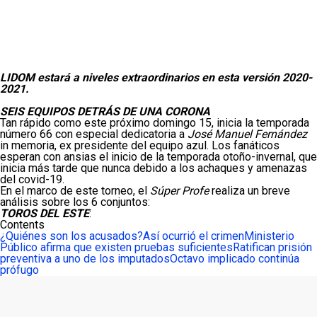
LIDOM estará a niveles extraordinarios en esta versión 2020-
2021.
SEIS EQUIPOS DETRÁS DE UNA CORONA
Tan rápido como este próximo domingo 15, inicia la temporada
número 66 con especial dedicatoria a
José Manuel Fernández
in memoria, ex presidente del equipo azul. Los fanáticos
esperan con ansias el inicio de la temporada otoño-invernal, que
inicia más tarde que nunca debido a los achaques y amenazas
del covid-19.
En el marco de este torneo, el
Súper Profe
realiza un breve
análisis sobre los 6 conjuntos:
TOROS DEL ESTE
:
Contents
¿Quiénes son los acusados?
Así ocurrió el crimen
Ministerio
Público afirma que existen pruebas suficientes
Ratifican prisión
preventiva a uno de los imputados
Octavo implicado continúa
prófugo