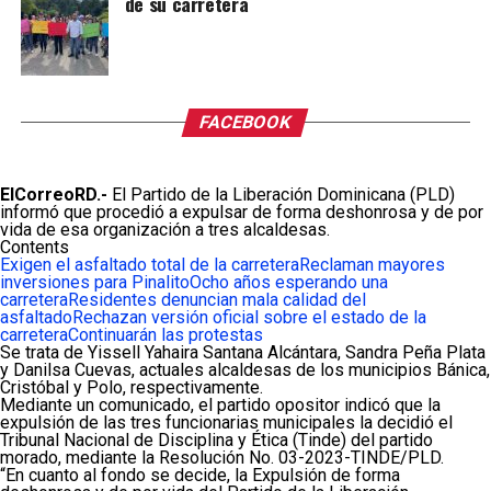
de su carretera
FACEBOOK
ElCorreoRD.-
El Partido de la Liberación Dominicana (PLD)
informó que procedió a expulsar de forma deshonrosa y de por
vida de esa organización a tres alcaldesas.
Contents
Exigen el asfaltado total de la carretera
Reclaman mayores
inversiones para Pinalito
Ocho años esperando una
carretera
Residentes denuncian mala calidad del
asfaltado
Rechazan versión oficial sobre el estado de la
carretera
Continuarán las protestas
Se trata de Yissell Yahaira Santana Alcántara, Sandra Peña Plata
y Danilsa Cuevas, actuales alcaldesas de los municipios Bánica,
Cristóbal y Polo, respectivamente.
Mediante un comunicado, el partido opositor indicó que la
expulsión de las tres funcionarias municipales la decidió el
Tribunal Nacional de Disciplina y Ética (Tinde) del partido
morado, mediante la Resolución No. 03-2023-TINDE/PLD.
“En cuanto al fondo se decide, la Expulsión de forma