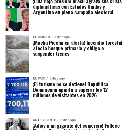
¡Lula bajo presión! Brasil agrava sus crisis
diplomáticas con Estados Unidos y
Argentina en plena campaña electoral
EL MUNDO
3 días ago
¡Machu Picchu en alerta! Incendio forestal
afecta bosque primario y obliga a
suspender trenes
EL PAIS
3 días ago
¡El turismo no se detiene! República
Dominicana apunta a superar los 12
millones de visitantes en 2026
ARTE Y GENTE
3 días ago
¡Adiós a un gigante del comercio! Fallece