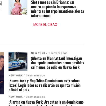
Siete meses sin Brianna: su
l
madre no pierde la esperanza
e
mientras Interpol mantiene alerta
internacional
MORE EL CIBAO
NEW YORK
2 semanas ago
¡Alerta en Manhattan! Investigan
dos apuñalamientos como posibles
crímenes de odio en Nueva York
NEW YORK
3 semanas ago
¡Nueva York y República Dominicana estrechan
lazos! Legisladores realizarán su quinta misión
oficial al país
NEW YORK
3 semanas ago
¡Alarma en Nueva York! Arrestan a un dominicano