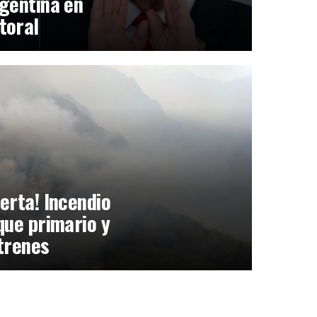
gentina en
toral
erta! Incendio
que primario y
trenes