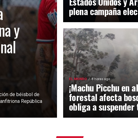
Estados Unidos y Ar
a
plena campaña elec
na y
inal
EL MUNDO
8 horas ago
¡Machu Picchu en al
forestal afecta bos
ción de béisbol de
anfitriona República
obliga a suspender 