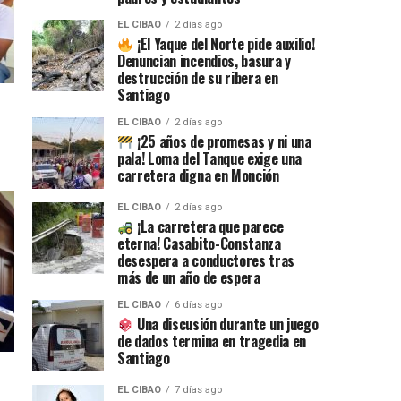
EL CIBAO
2 días ago
¡El Yaque del Norte pide auxilio!
Denuncian incendios, basura y
destrucción de su ribera en
Santiago
EL CIBAO
2 días ago
¡25 años de promesas y ni una
pala! Loma del Tanque exige una
carretera digna en Monción
EL CIBAO
2 días ago
¡La carretera que parece
eterna! Casabito-Constanza
desespera a conductores tras
más de un año de espera
EL CIBAO
6 días ago
Una discusión durante un juego
de dados termina en tragedia en
Santiago
EL CIBAO
7 días ago