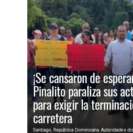
EL CIBAO
10 horas ago
¡Se cansaron de esperar
Pinalito paraliza sus ac
para exigir la terminac
carretera
Santiago, República Dominicana. Autoridades dist