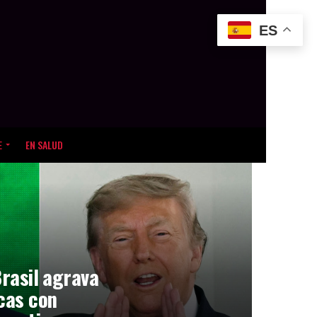
ES
E
EN SALUD
Brasil agrava
icas con