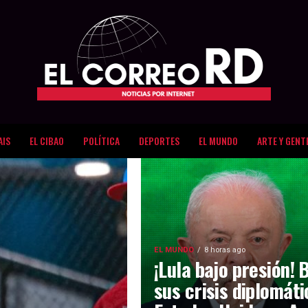
AIS
EL CIBAO
POLÍTICA
DEPORTES
EL MUNDO
ARTE Y GENT
EL MUNDO
8 horas ago
¡Lula bajo presión! 
sus crisis diplomát