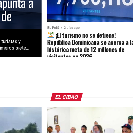
apunta a
 de
EL PAIS
2 días ago
¡El turismo no se detiene!
República Dominicana se acerca a l
 turistas y
histórica meta de 12 millones de
meros siete...
visitantes en 2026
EL CIBAO