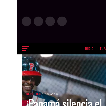
INICIO
EL P
DEPORTES
7 horas ago
¡Panamá silencia el