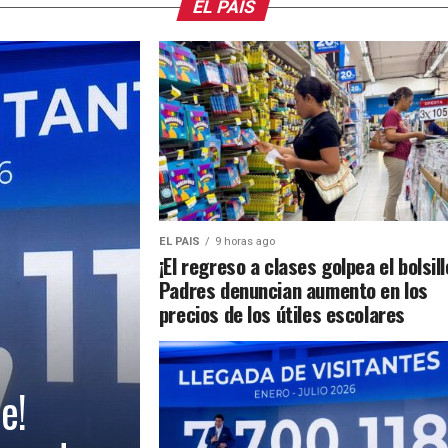
EL PAIS
EL PAIS
9 horas ago
¡El regreso a clases golpea el bolsill
Padres denuncian aumento en los
precios de los útiles escolares
e!