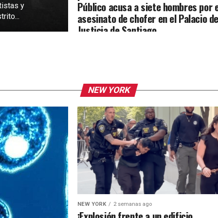
Público acusa a siete hombres por e
tistas y
asesinato de chofer en el Palacio d
rito...
Justicia de Santiago
NEW YORK
NEW YORK
2 semanas ago
¡Explosión frente a un edificio