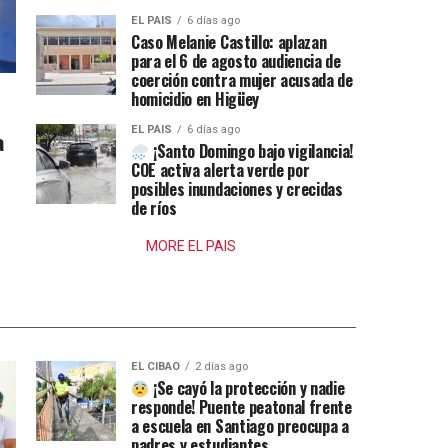
EL PAIS
6 días ago
Caso Melanie Castillo: aplazan
para el 6 de agosto audiencia de
coerción contra mujer acusada de
homicidio en Higüey
EL PAIS
6 días ago
a
¡Santo Domingo bajo vigilancia!
COE activa alerta verde por
posibles inundaciones y crecidas
de ríos
MORE EL PAIS
EL CIBAO
2 días ago
¡Se cayó la protección y nadie
responde! Puente peatonal frente
a escuela en Santiago preocupa a
padres y estudiantes