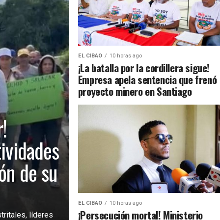
EL CIBAO
10 horas ago
¡La batalla por la cordillera sigue!
Empresa apela sentencia que frenó
proyecto minero en Santiago
!
tividades
ión de su
EL CIBAO
10 horas ago
¡Persecución mortal! Ministerio
ritales, líderes