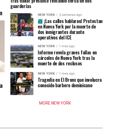
tras hallar presunto fentanilo cerca de dos
guarderías
n
NEW YORK
3 semanas ago
¡Las calles hablaron! Protestan
en Nueva York por la muerte de
dos inmigrantes durante
operativos del ICE
NEW YORK
1 mes ago
Informe revela graves fallas en
cárceles de Nueva York tras la
muerte de dos reclusos
NEW YORK
1 mes ago
Tragedia en El Bronx que involucra
ia
conocido barbero dominicano
MORE NEW YORK