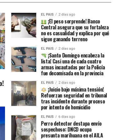
EL PAIS
2 días ago
¡El peso sorprende! Banco
Central asegura que su fortaleza
no es casualidad y explica por qué
sigue ganando terreno
EL PAIS
2 días ago
¡Santo Domingo encabeza la
lista! Casi una de cada cuatro
armas incautadas por la Policía
fue decomisada en la provincia
o!
EL PAIS
2 días ago
¡Juicio bajo máxima tensión!
Refuerzan seguridad en tribunal
tras incidente durante proceso
por intento de homicidio
EL PAIS
6 días ago
Perro detector destapa envío
sospechoso: DNCD ocupa
presunta marihuana en el AILA