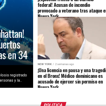
federal! Acusan de incendio
provocado a veterano tras ataque e
Nueva York
nhattan!
uertos
as en 34
NEW YORK
2 semanas ago
¡Una licencia en pausa y una traged
en el Bronx! Médico dominicano es
losis registrado
acusado de ejercer sin permiso en
rsonas y la...
Nueva York
POLITICA