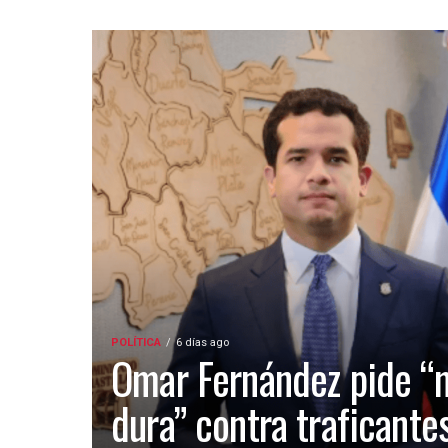
POLÍTICA
6 días ago
Omar Fernández pide “
dura” contra traficante