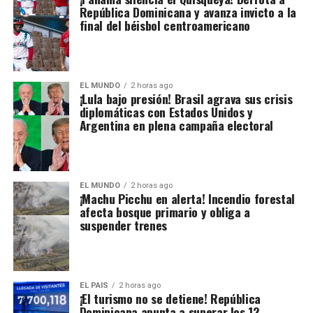
República Dominicana y avanza invicto a la
final del béisbol centroamericano
EL MUNDO
2 horas ago
¡Lula bajo presión! Brasil agrava sus crisis
diplomáticas con Estados Unidos y
Argentina en plena campaña electoral
EL MUNDO
2 horas ago
¡Machu Picchu en alerta! Incendio forestal
afecta bosque primario y obliga a
suspender trenes
EL PAIS
2 horas ago
¡El turismo no se detiene! República
Dominicana apunta a superar los 12