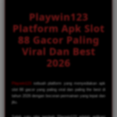
Playwin123
Platform Apk Slot
88 Gacor Paling
Viral Dan Best
2026
Playwin123
sebuah platform yang menyediakan apk
slot 88 gacor yang paling viral dan paling the best di
tahun 2026 dengan bocoran permainan yang tepat dan
jitu.
Salah satu nilai tambah Playwin123 adalah aplikasi