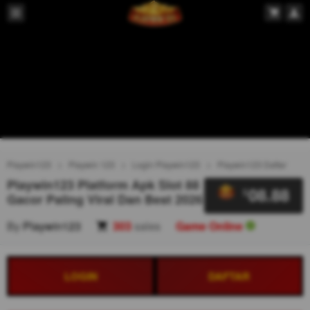
Playwin123
Playwin 123
Login Playwin123
Playwin123 Daftar
Playwin123 Platform Apk Slot 88
08.88
$
Gacor Paling Viral Dan Best 2026
By
Playwin123
303
sales
Game Online
LOGIN
DAFTAR