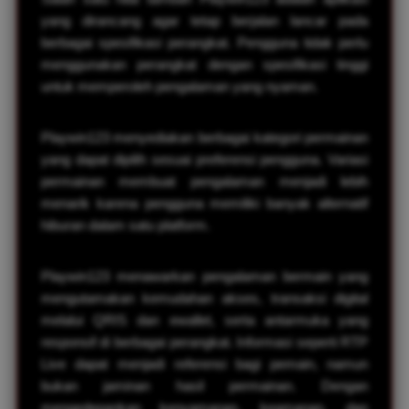
yang dirancang agar tetap berjalan lancar pada
berbagai spesifikasi perangkat. Pengguna tidak perlu
menggunakan perangkat dengan spesifikasi tinggi
untuk memperoleh pengalaman yang nyaman.
Playwin123 menyediakan berbagai kategori permainan
yang dapat dipilih sesuai preferensi pengguna. Variasi
permainan membuat pengalaman menjadi lebih
menarik karena pengguna memiliki banyak alternatif
hiburan dalam satu platform.
Playwin123 menawarkan pengalaman bermain yang
mengutamakan kemudahan akses, transaksi digital
melalui QRIS dan ewallet, serta antarmuka yang
responsif di berbagai perangkat. Informasi seperti RTP
Live dapat menjadi referensi bagi pemain, namun
bukan jaminan hasil permainan. Dengan
mengedepankan kenyamanan, keamanan, dan