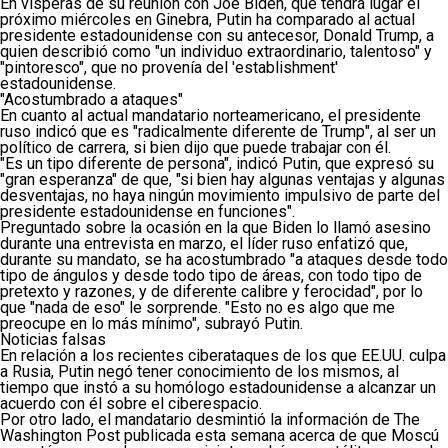
En vísperas de su reunión con Joe Biden, que tendrá lugar el
próximo miércoles en Ginebra, Putin ha comparado al actual
presidente estadounidense con su antecesor, Donald Trump, a
quien describió como "un individuo extraordinario, talentoso" y
"pintoresco", que no provenía del 'establishment'
estadounidense.
"Acostumbrado a ataques"
En cuanto al actual mandatario norteamericano, el presidente
ruso indicó que es "radicalmente diferente de Trump", al ser un
político de carrera, si bien dijo que puede trabajar con él.
"Es un tipo diferente de persona", indicó Putin, que expresó su
"gran esperanza" de que, "si bien hay algunas ventajas y algunas
desventajas, no haya ningún movimiento impulsivo de parte del
presidente estadounidense en funciones".
Preguntado sobre la ocasión en la que Biden lo llamó asesino
durante una entrevista en marzo, el líder ruso enfatizó que,
durante su mandato, se ha acostumbrado "a ataques desde todo
tipo de ángulos y desde todo tipo de áreas, con todo tipo de
pretexto y razones, y de diferente calibre y ferocidad", por lo
que "nada de eso" le sorprende. "Esto no es algo que me
preocupe en lo más mínimo", subrayó Putin.
Noticias falsas
En relación a los recientes ciberataques de los que EE.UU. culpa
a Rusia, Putin negó tener conocimiento de los mismos, al
tiempo que instó a su homólogo estadounidense a alcanzar un
acuerdo con él sobre el ciberespacio.
Por otro lado, el mandatario desmintió la información de The
Washington Post publicada esta semana acerca de que Moscú