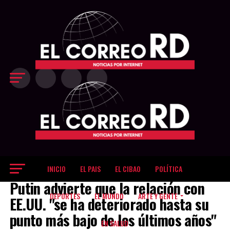
Exit mobile version
INICIO
EL PAIS
EL CIBAO
POLÍTICA
EL MUNDO
Putin advierte que la relación con
DEPORTES
EL MUNDO
ARTE Y GENTE
EE.UU. "se ha deteriorado hasta su
punto más bajo de los últimos años"
EN SALUD