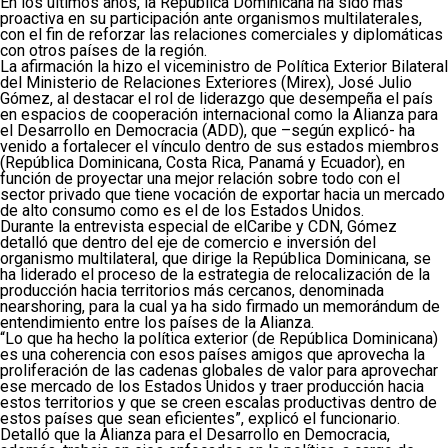
En los últimos años, la República Dominicana ha sido más
proactiva en su participación ante organismos multilaterales,
con el fin de reforzar las relaciones comerciales y diplomáticas
con otros países de la región.
La afirmación la hizo el viceministro de Política Exterior Bilateral
del Ministerio de Relaciones Exteriores (Mirex), José Julio
Gómez, al destacar el rol de liderazgo que desempeña el país
en espacios de cooperación internacional como la Alianza para
el Desarrollo en Democracia (ADD), que –según explicó- ha
venido a fortalecer el vínculo dentro de sus estados miembros
(República Dominicana, Costa Rica, Panamá y Ecuador), en
función de proyectar una mejor relación sobre todo con el
sector privado que tiene vocación de exportar hacia un mercado
de alto consumo como es el de los Estados Unidos.
Durante la entrevista especial de elCaribe y CDN, Gómez
detalló que dentro del eje de comercio e inversión del
organismo multilateral, que dirige la República Dominicana, se
ha liderado el proceso de la estrategia de relocalización de la
producción hacia territorios más cercanos, denominada
nearshoring, para la cual ya ha sido firmado un memorándum de
entendimiento entre los países de la Alianza.
“Lo que ha hecho la política exterior (de República Dominicana)
es una coherencia con esos países amigos que aprovecha la
proliferación de las cadenas globales de valor para aprovechar
ese mercado de los Estados Unidos y traer producción hacia
estos territorios y que se creen escalas productivas dentro de
estos países que sean eficientes”, explicó el funcionario.
Detalló que la Alianza para el Desarrollo en Democracia,