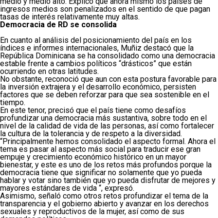
medio y medio alto. Explicó que ahora mismo los países de
ingresos medios son penalizados en el sentido de que pagan
tasas de interés relativamente muy altas.
Democracia de RD se consolida
En cuanto al análisis del posicionamiento del país en los
índices e informes internacionales, Muñiz destacó que la
República Dominicana se ha consolidado como una democracia
estable frente a cambios políticos “drásticos” que están
ocurriendo en otras latitudes.
No obstante, reconoció que aun con esta postura favorable para
la inversión extrajera y el desarrollo económico, persisten
factores que se deben reforzar para que sea sostenible en el
tiempo.
En este tenor, precisó que el país tiene como desafíos
profundizar una democracia más sustantiva, sobre todo en el
nivel de la calidad de vida de las personas, así como fortalecer
la cultura de la tolerancia y de respeto a la diversidad.
“Principalmente hemos consolidado el aspecto formal. Ahora el
tema es pasar al aspecto más social para traducir ese gran
empuje y crecimiento económico histórico en un mayor
bienestar, y este es uno de los retos más profundos porque la
democracia tiene que significar no solamente que yo pueda
hablar y votar sino también que yo pueda disfrutar de mejores y
mayores estándares de vida “, expresó.
Asimismo, señaló como otros retos profundizar el tema de la
transparencia y el gobierno abierto y avanzar en los derechos
sexuales y reproductivos de la mujer, así como de sus