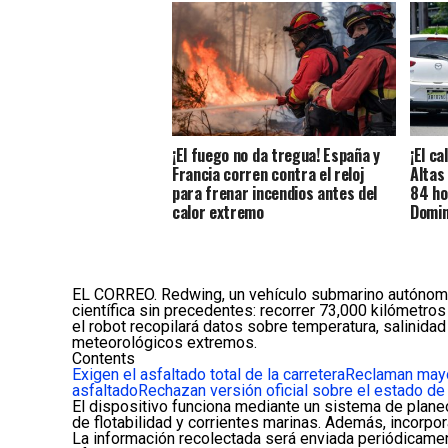
¡El fuego no da tregua! España y
¡El ca
Francia corren contra el reloj
Altas
para frenar incendios antes del
84 ho
calor extremo
Domin
EL CORREO. Redwing, un vehículo submarino autónomo 
científica sin precedentes: recorrer 73,000 kilómetro
el robot recopilará datos sobre temperatura, salinidad
meteorológicos extremos.
Contents
Exigen el asfaltado total de la carretera
Reclaman mayo
asfaltado
Rechazan versión oficial sobre el estado de 
El dispositivo funciona mediante un sistema de plane
de flotabilidad y corrientes marinas. Además, incorp
La información recolectada será enviada periódicament