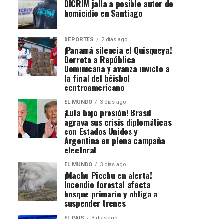
DICRIM jalla a posible autor de
homicidio en Santiago
DEPORTES
2 días ago
¡Panamá silencia el Quisqueya!
Derrota a República
Dominicana y avanza invicto a
la final del béisbol
centroamericano
EL MUNDO
3 días ago
¡Lula bajo presión! Brasil
agrava sus crisis diplomáticas
con Estados Unidos y
Argentina en plena campaña
electoral
EL MUNDO
3 días ago
¡Machu Picchu en alerta!
Incendio forestal afecta
bosque primario y obliga a
suspender trenes
EL PAIS
3 días ago