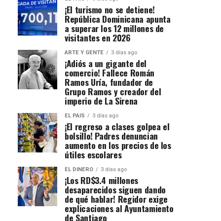
¡El turismo no se detiene!
República Dominicana apunta
a superar los 12 millones de
visitantes en 2026
ARTE Y GENTE
3 días ago
¡Adiós a un gigante del
comercio! Fallece Román
Ramos Uría, fundador de
Grupo Ramos y creador del
imperio de La Sirena
EL PAIS
3 días ago
¡El regreso a clases golpea el
bolsillo! Padres denuncian
aumento en los precios de los
útiles escolares
EL DINERO
3 días ago
¡Los RD$3.4 millones
desaparecidos siguen dando
de qué hablar! Regidor exige
explicaciones al Ayuntamiento
de Santiago