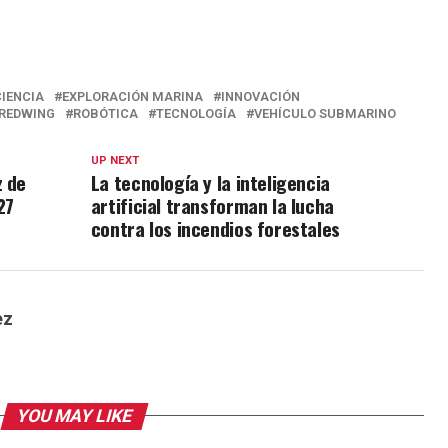
CIENCIA
EXPLORACIÓN MARINA
INNOVACIÓN
REDWING
ROBÓTICA
TECNOLOGÍA
VEHÍCULO SUBMARINO
UP NEXT
z de
La tecnología y la inteligencia
27
artificial transforman la lucha
contra los incendios forestales
ez
YOU MAY LIKE