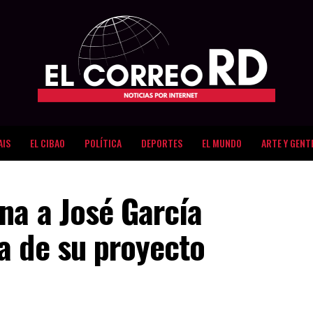
AIS
EL CIBAO
POLÍTICA
DEPORTES
EL MUNDO
ARTE Y GENT
na a José García
a de su proyecto