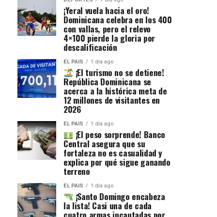
¡Yeral vuela hacia el oro!
Dominicana celebra en los 400
con vallas, pero el relevo
4×100 pierde la gloria por
descalificación
EL PAIS
1 día ago
¡El turismo no se detiene!
República Dominicana se
acerca a la histórica meta de
12 millones de visitantes en
2026
EL PAIS
1 día ago
¡El peso sorprende! Banco
Central asegura que su
fortaleza no es casualidad y
explica por qué sigue ganando
terreno
EL PAIS
1 día ago
¡Santo Domingo encabeza
la lista! Casi una de cada
cuatro armas incautadas por