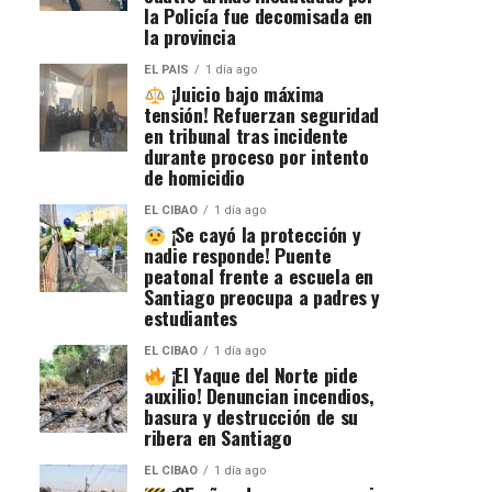
la Policía fue decomisada en
la provincia
EL PAIS
1 día ago
¡Juicio bajo máxima
tensión! Refuerzan seguridad
en tribunal tras incidente
durante proceso por intento
de homicidio
EL CIBAO
1 día ago
¡Se cayó la protección y
nadie responde! Puente
peatonal frente a escuela en
Santiago preocupa a padres y
estudiantes
EL CIBAO
1 día ago
¡El Yaque del Norte pide
auxilio! Denuncian incendios,
basura y destrucción de su
ribera en Santiago
EL CIBAO
1 día ago