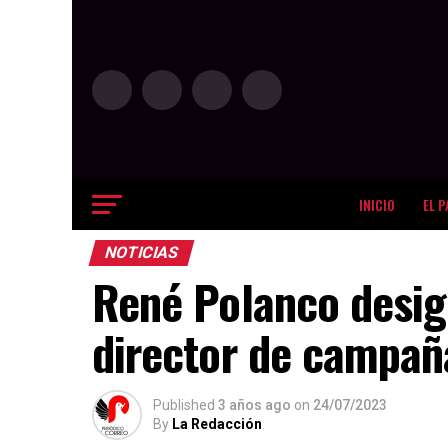
INICIO
EL P
NOTICIAS
René Polanco desig
director de campañ
Published
3 años ago
on
24/07/2023
By
La Redacción