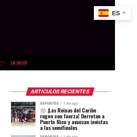
ES
E
EN SALUD
ARTICULOS RECIENTES
DEPORTES
1 día ago
¡Las Reinas del Caribe
rugen con fuerza! Derrotan a
Puerto Rico y avanzan invictas
a las semifinales
DEPORTES
1 día ago