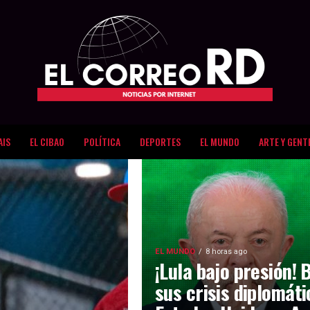
AIS
EL CIBAO
POLÍTICA
DEPORTES
EL MUNDO
ARTE Y GENT
EL MUNDO
8 horas ago
¡Lula bajo presión! 
sus crisis diplomát