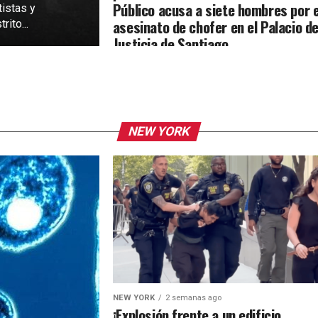
Público acusa a siete hombres por e
tistas y
asesinato de chofer en el Palacio d
rito...
Justicia de Santiago
NEW YORK
NEW YORK
2 semanas ago
¡Explosión frente a un edificio