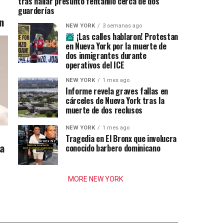
tras hallar presunto fentanilo cerca de dos
guarderías
n
NEW YORK
3 semanas ago
¡Las calles hablaron! Protestan
en Nueva York por la muerte de
dos inmigrantes durante
operativos del ICE
NEW YORK
1 mes ago
Informe revela graves fallas en
cárceles de Nueva York tras la
muerte de dos reclusos
NEW YORK
1 mes ago
Tragedia en El Bronx que involucra
ia
conocido barbero dominicano
MORE NEW YORK