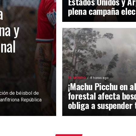
Estados Unidos y Ar
a
plena campaña elec
na y
inal
EL MUNDO
8 horas ago
¡Machu Picchu en al
forestal afecta bos
ción de béisbol de
anfitriona República
obliga a suspender 