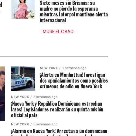
Siete meses sin Brianna: su
l
madre no pierde la esperanza
e
mientras Interpol mantiene alerta
internacional
MORE EL CIBAO
NEW YORK
2 semanas ago
¡Alerta en Manhattan! Investigan
dos apuñalamientos como posibles
crímenes de odio en Nueva York
NEW YORK
3 semanas ago
¡Nueva York y República Dominicana estrechan
lazos! Legisladores realizarán su quinta misión
oficial al país
NEW YORK
3 semanas ago
¡Alarma en Nueva York! Arrestan a un dominicano