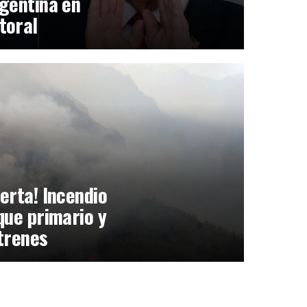
gentina en
toral
erta! Incendio
que primario y
trenes