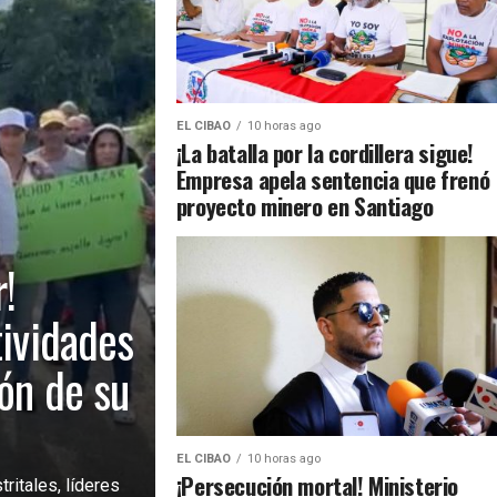
EL CIBAO
10 horas ago
¡La batalla por la cordillera sigue!
Empresa apela sentencia que frenó
proyecto minero en Santiago
!
tividades
ión de su
EL CIBAO
10 horas ago
¡Persecución mortal! Ministerio
ritales, líderes