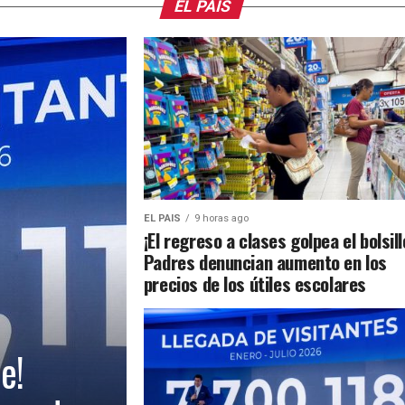
EL PAIS
EL PAIS
9 horas ago
¡El regreso a clases golpea el bolsill
Padres denuncian aumento en los
precios de los útiles escolares
e!