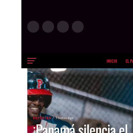
INICIO
EL P
DEPORTES
7 horas ago
¡Panamá silencia el