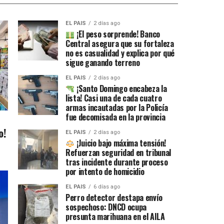
EL PAIS
2 días ago
¡El peso sorprende! Banco
Central asegura que su fortaleza
no es casualidad y explica por qué
sigue ganando terreno
EL PAIS
2 días ago
¡Santo Domingo encabeza la
lista! Casi una de cada cuatro
armas incautadas por la Policía
fue decomisada en la provincia
o!
EL PAIS
2 días ago
¡Juicio bajo máxima tensión!
Refuerzan seguridad en tribunal
tras incidente durante proceso
por intento de homicidio
EL PAIS
6 días ago
Perro detector destapa envío
sospechoso: DNCD ocupa
presunta marihuana en el AILA