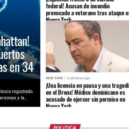
federal! Acusan de incendio
provocado a veterano tras ataque e
Nueva York
nhattan!
uertos
as en 34
NEW YORK
2 semanas ago
¡Una licencia en pausa y una traged
en el Bronx! Médico dominicano es
losis registrado
acusado de ejercer sin permiso en
rsonas y la...
Nueva York
POLITICA