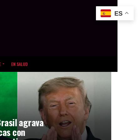
ES
E
EN SALUD
Brasil agrava
icas con