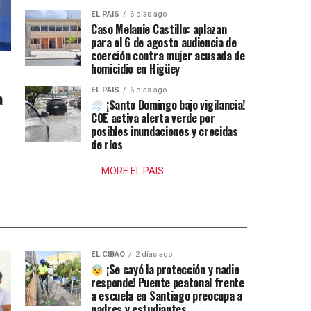
EL PAIS
6 días ago
Caso Melanie Castillo: aplazan
para el 6 de agosto audiencia de
coerción contra mujer acusada de
homicidio en Higüey
EL PAIS
6 días ago
a
¡Santo Domingo bajo vigilancia!
COE activa alerta verde por
posibles inundaciones y crecidas
de ríos
MORE EL PAIS
EL CIBAO
2 días ago
¡Se cayó la protección y nadie
responde! Puente peatonal frente
a escuela en Santiago preocupa a
padres y estudiantes