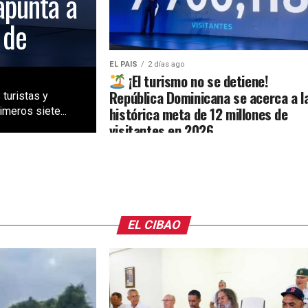
apunta a
 de
EL PAIS
2 días ago
¡El turismo no se detiene!
República Dominicana se acerca a l
 turistas y
histórica meta de 12 millones de
meros siete...
visitantes en 2026
EL CIBAO