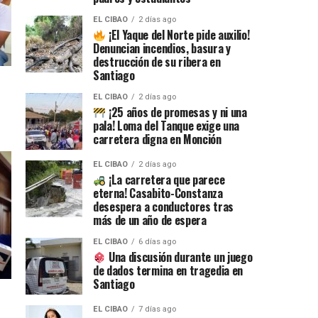
EL CIBAO
2 días ago
¡El Yaque del Norte pide auxilio!
Denuncian incendios, basura y
destrucción de su ribera en
Santiago
EL CIBAO
2 días ago
¡25 años de promesas y ni una
pala! Loma del Tanque exige una
carretera digna en Monción
EL CIBAO
2 días ago
¡La carretera que parece
eterna! Casabito-Constanza
desespera a conductores tras
más de un año de espera
EL CIBAO
6 días ago
Una discusión durante un juego
de dados termina en tragedia en
Santiago
EL CIBAO
7 días ago