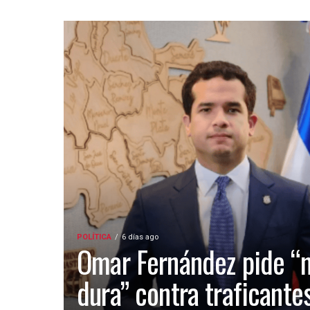
POLÍTICA
6 días ago
Omar Fernández pide “
dura” contra traficante