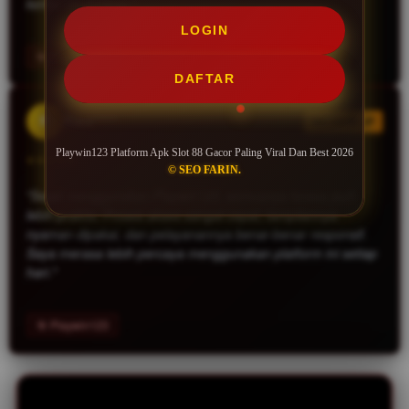
ketika dibutuhkan."
LOGIN
🎯 Login Playwin123
DAFTAR
B
Budi****
MAXWIN JP
Playwin123 Platform Apk Slot 88 Gacor Paling Viral Dan Best 2026
⭐⭐⭐⭐⭐
© SEO FARIN.
"Awalnya hanya ingin mencoba, tetapi sekarang Playwin123
menjadi pilihan utama saya. Navigasinya sederhana,
prosesnya cepat, dan dukungan pelanggan selalu membantu
ketika dibutuhkan."
🎯 Login Playwin123