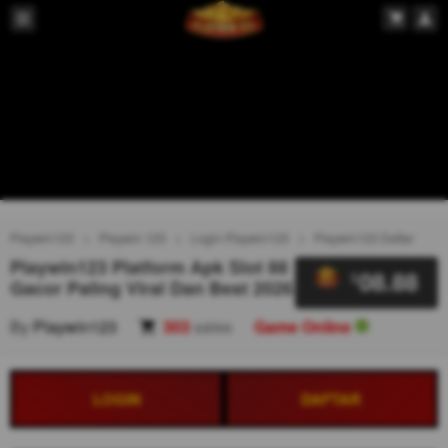
Playwin123
Playwin 123
Login Playwin123
Playwin123 Daftar
Playwin123 Platform Apk Slot 88
08.88
$
Gacor Paling Viral Dan Best 2026
By
Playwin123
303
sales
Game Online
LOGIN
DAFTAR