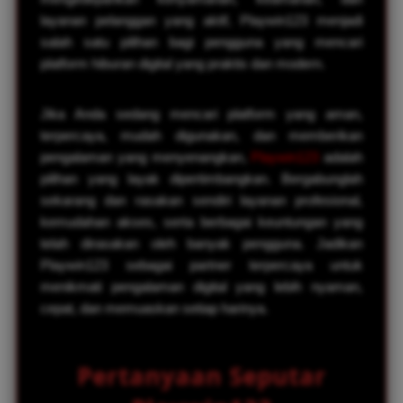
layanan pelanggan yang aktif, Playwin123 menjadi
salah satu pilihan bagi pengguna yang mencari
platform hiburan digital yang praktis dan modern.
Jika Anda sedang mencari platform yang aman,
terpercaya, mudah digunakan, dan memberikan
pengalaman yang menyenangkan,
Playwin123
adalah
pilihan yang layak dipertimbangkan. Bergabunglah
sekarang dan rasakan sendiri layanan profesional,
kemudahan akses, serta berbagai keuntungan yang
telah dirasakan oleh banyak pengguna. Jadikan
Playwin123 sebagai partner terpercaya untuk
menikmati pengalaman digital yang lebih nyaman,
cepat, dan memuaskan setiap harinya.
Pertanyaan Seputar
Playwin123