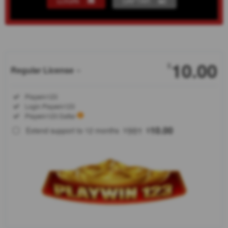
LOGIN
DAFTAR
Show More
10.00
$
Regular License
Regular
Included:
Playwin123
License
Included:
Login Playwin123
SELECTED
Included:
Playwin123 Daftar
88
$
981
10.00
Extend support to 12 months
$
$
Playwin123
adalah
sebuah
platform
yang
menyediakan
apk slot 88
gacor yang
paling viral