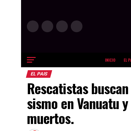
INICIO
EL P
EL PAIS
Rescatistas buscan 
sismo en Vanuatu y 
muertos.