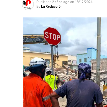
Published
2 años ago
on
18/12/2024
By
La Redacción