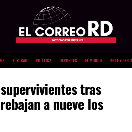
AIS
EL CIBAO
POLÍTICA
DEPORTES
EL MUNDO
ARTE Y GENT
supervivientes tras
rebajan a nueve los