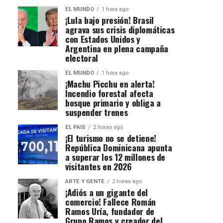
EL MUNDO
1 hora ago
¡Lula bajo presión! Brasil
agrava sus crisis diplomáticas
con Estados Unidos y
Argentina en plena campaña
electoral
EL MUNDO
1 hora ago
¡Machu Picchu en alerta!
Incendio forestal afecta
bosque primario y obliga a
suspender trenes
EL PAIS
2 horas ago
¡El turismo no se detiene!
República Dominicana apunta
a superar los 12 millones de
visitantes en 2026
ARTE Y GENTE
2 horas ago
¡Adiós a un gigante del
comercio! Fallece Román
Ramos Uría, fundador de
Grupo Ramos y creador del