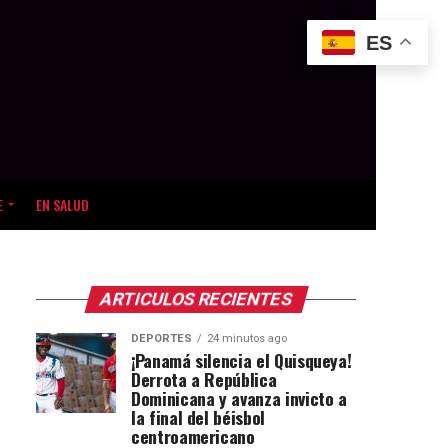
ES
E
EN SALUD
ARTICULOS RECIENTES
DEPORTES
24 minutos ago
¡Panamá silencia el Quisqueya!
Derrota a República
Dominicana y avanza invicto a
la final del béisbol
centroamericano