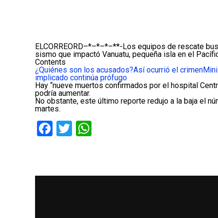
ELCORREORD–*–*–*–**-Los equipos de rescate buscab
sismo que impactó Vanuatu, pequeña isla en el Pacífic
Contents
¿Quiénes son los acusados?
Así ocurrió el crimen
Mini
implicado continúa prófugo
Hay “nueve muertos confirmados por el hospital Centra
podría aumentar.
No obstante, este último reporte redujo a la baja el n
martes.
Facebook
Twitter
WhatsApp