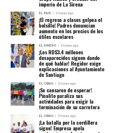
imperio de La Sirena
EL PAIS
2 horas ago
¡El regreso a clases golpea el
bolsillo! Padres denuncian
aumento en los precios de los
útiles escolares
EL DINERO
2 horas ago
¡Los RD$3.4 millones
desaparecidos siguen dando
de qué hablar! Regidor exige
explicaciones al Ayuntamiento
de Santiago
EL CIBAO
2 horas ago
¡Se cansaron de esperar!
Pinalito paraliza sus
actividades para exigir la
terminación de su carretera
EL CIBAO
3 horas ago
¡La batalla por la cordillera
sigue! Empresa apela