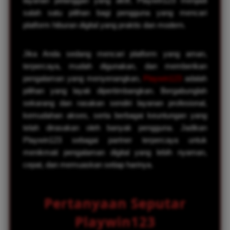
layanan pelanggan yang aktif, Playwin123 menjadi
salah satu pilihan bagi pengguna yang mencari
platform hiburan digital yang praktis dan modern.
Jika Anda sedang mencari platform yang aman,
terpercaya, mudah digunakan, dan memberikan
pengalaman yang menyenangkan,
Playwin123
adalah
pilihan yang layak dipertimbangkan. Bergabunglah
sekarang dan rasakan sendiri layanan profesional,
kemudahan akses, serta berbagai keuntungan yang
telah dirasakan oleh banyak pengguna. Jadikan
Playwin123 sebagai partner terpercaya untuk
menikmati pengalaman digital yang lebih nyaman,
cepat, dan memuaskan setiap harinya.
Pertanyaan Seputar
Playwin123