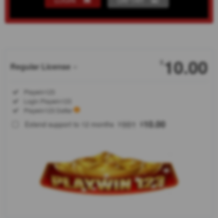
Show More
10.00
$
Regular License
Regular
Included:
Playwin123
License
Included:
Login Playwin123
SELECTED
Included:
Playwin123 Daftar
88
$
981
10.00
Extend support to 12 months
$
$
Playwin123
adalah
sebuah
platform
yang
menyediakan
apk slot 88
gacor yang
paling viral