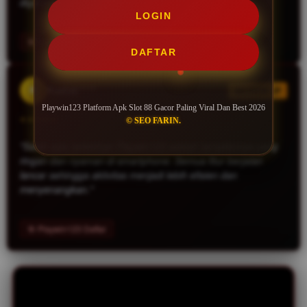
digunakan."
LOGIN
🎯 Mobile Game
DAFTAR
K
Kadek****
MAXWIN JP
Playwin123 Platform Apk Slot 88 Gacor Paling Viral Dan Best 2026
⭐⭐⭐⭐⭐
© SEO FARIN.
"Salah satu kelebihan Playwin123 adalah tampilannya yang
ringan dan nyaman di smartphone. Semua fitur berjalan
lancar sehingga aktivitas menjadi lebih efisien dan
menyenangkan."
🎯 Playwin123 Daftar