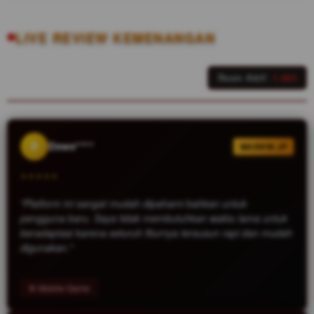
dan paling
the best di
LIVE REVIEW KEMENANGAN
tahun 2026
dengan
bocoran
Room Aktif:
1.550
permainan
yang tepat
dan jitu.
V
D
Dewe****
MAXWIN JP
i
e
⭐⭐⭐⭐⭐
w
l
"Platform ini sangat mudah dipahami bahkan untuk
i
pengguna baru. Saya tidak membutuhkan waktu lama untuk
c
beradaptasi karena seluruh fiturnya tersusun rapi dan mudah
e
digunakan."
n
s
🎯 Mobile Game
e
d