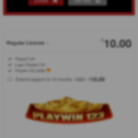
LOGIN
DAFTAR
Show More
10.00
$
Regular License
Regular
Included:
Playwin123
License
Included:
Login Playwin123
SELECTED
Included:
Playwin123 Daftar
88
$
981
10.00
Extend support to 12 months
$
$
Playwin123
adalah
sebuah
platform
yang
menyediakan
apk slot 88
gacor yang
paling viral