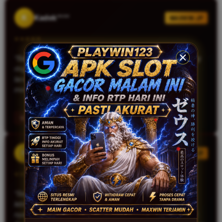
e
t
K
Kadek****
MAXWIN JP
a
i
⭐⭐⭐⭐⭐
l
s
"Salah satu kelebihan Playwin123 adalah tampilannya yang
ringan dan nyaman di smartphone. Semua fitur berjalan
lancar sehingga aktivitas menjadi lebih efisien dan
menyenangkan."
🎯 Playwin123 Daftar
K
Kadek****
MAXWIN JP
⭐⭐⭐⭐⭐
"Salah satu kelebihan Playwin123 adalah tampilannya yang
ringan dan nyaman di smartphone. Semua fitur berjalan
lancar sehingga aktivitas menjadi lebih efisien dan