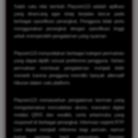
yang dirancang agar tetap berjalan lancar pada
berbagai spesifikasi perangkat. Pengguna tidak perlu
menggunakan perangkat dengan spesifikasi tinggi
untuk memperoleh pengalaman yang nyaman.
Playwin123 menyediakan berbagai kategori permainan
yang dapat dipilih sesuai preferensi pengguna. Variasi
permainan membuat pengalaman menjadi lebih
menarik karena pengguna memiliki banyak alternatif
hiburan dalam satu platform.
Playwin123 menawarkan pengalaman bermain yang
mengutamakan kemudahan akses, transaksi digital
melalui QRIS dan ewallet, serta antarmuka yang
responsif di berbagai perangkat. Informasi seperti RTP
Live dapat menjadi referensi bagi pemain, namun
bukan jaminan hasil permainan. Dengan
mengedepankan kenyamanan, keamanan, dan