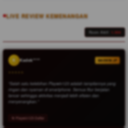
dan paling
the best di
LIVE REVIEW KEMENANGAN
tahun 2026
dengan
bocoran
Room Aktif:
1.557
permainan
yang tepat
dan jitu.
B
Budi****
MAXWIN JP
V
i
⭐⭐⭐⭐⭐
e
w
"Awalnya hanya ingin mencoba, tetapi sekarang Playwin123
l
menjadi pilihan utama saya. Navigasinya sederhana,
i
prosesnya cepat, dan dukungan pelanggan selalu membantu
c
ketika dibutuhkan."
e
n
s
🎯 Login Playwin123
e
d