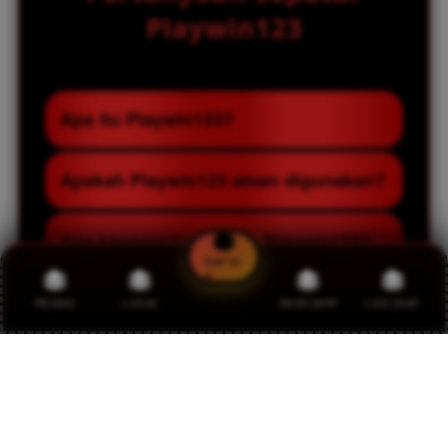
Playwin123
Apa itu Playwin123?
Playwin123 adalah platform yang
Apakah Playwin123 aman digunakan?
mengutamakan keamanan, kemudahan
akses, dan layanan profesional agar
Ya, Playwin123 menerapkan sistem
Apa keunggulan utama Playwin123?
pengguna memperoleh pengalaman
keamanan yang diperbarui secara berkala
digital yang nyaman serta berkualitas
sehingga aktivitas pengguna tetap
DAFTA
Keunggulannya meliputi akses cepat,
R
Apakah Playwin123 mudah diakses?
setiap saat.
terlindungi dan dapat dilakukan dengan
tampilan responsif, sistem stabil, layanan
PROMO
LOGIN
WHATSAPP
LIVE CHAT
lebih nyaman.
ramah, serta pengalaman penggunaan
Tentu. Platform dirancang agar dapat
Bagaimana kualitas layanan
yang sederhana namun tetap berkualitas.
digunakan dengan mudah melalui
Playwin123?
perangkat desktop maupun smartphone
tanpa mengurangi kenyamanan
Tim layanan siap membantu dengan
pengguna.
respons yang cepat sehingga setiap