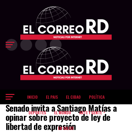
Exit mobile version
INICIO
EL PAIS
EL CIBAO
POLÍTICA
ARTE Y GENTE
Senado invita a Santiago Matías a
DEPORTES
EL MUNDO
ARTE Y GENTE
opinar sobre proyecto de ley de
libertad de expresión
EN SALUD