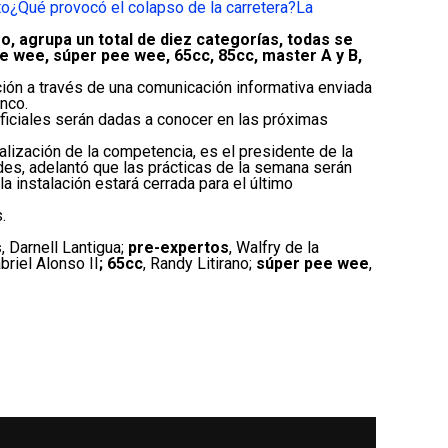
to
¿Qué provocó el colapso de la carretera?
La
, agrupa un total de diez categorías, todas se
 wee, súper pee wee, 65cc, 85cc, master A y B,
ión a través de una comunicación informativa enviada
nco.
iciales serán dadas a conocer en las próximas
ealización de la competencia, es el presidente de la
des, adelantó que las prácticas de la semana serán
 instalación estará cerrada para el último
.
s
, Darnell Lantigua;
pre-expertos
, Walfry de la
abriel Alonso II
; 65cc
, Randy Litirano;
súper pee wee
,