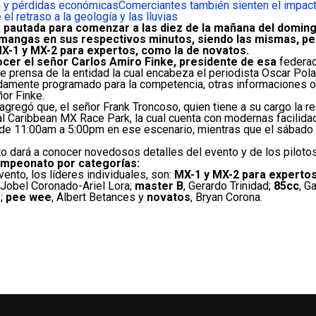
o y pérdidas económicas
Comerciantes también sienten el impac
el retraso a la geología y las lluvias
pautada para comenzar a las diez de la mañana del domingo
mangas en sus respectivos minutos, siendo las mismas, pee
X-1 y MX-2 para expertos, como la de novatos.
nocer el señor Carlos Amiro Finke, presidente de esa
federac
e prensa de la entidad la cual encabeza el periodista Oscar Pola
damente programado para la competencia, otras informaciones of
ñor Finke.
 agregó que, el señor Frank Troncoso, quien tiene a su cargo la r
nal Caribbean MX Race Park, la cual cuenta con modernas facilida
de 11:00am a 5:00pm en ese escenario, mientras que el sábado la
to dará a conocer novedosos detalles del evento y de los pilotos
ampeonato por categorías:
vento, los líderes individuales, son:
MX-1 y MX-2 para experto
, Jobel Coronado-Ariel Lora;
master B
, Gerardo Trinidad;
85cc
, G
I;
pee wee
, Albert Betances y
novatos
, Bryan Corona.