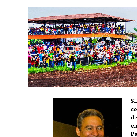
SI
co
de
en
Pa