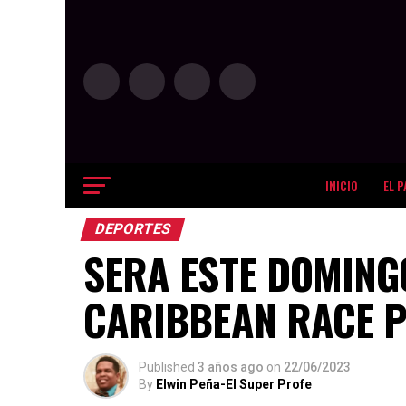
INICIO
EL P
DEPORTES
SERA ESTE DOMING
CARIBBEAN RACE 
Published
3 años ago
on
22/06/2023
By
Elwin Peña-El Super Profe