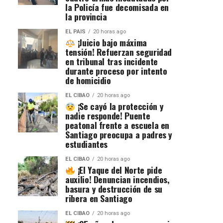
la Policía fue decomisada en
la provincia
EL PAIS
20 horas ago
¡Juicio bajo máxima
tensión! Refuerzan seguridad
en tribunal tras incidente
durante proceso por intento
de homicidio
EL CIBAO
20 horas ago
¡Se cayó la protección y
nadie responde! Puente
peatonal frente a escuela en
Santiago preocupa a padres y
estudiantes
EL CIBAO
20 horas ago
¡El Yaque del Norte pide
auxilio! Denuncian incendios,
basura y destrucción de su
ribera en Santiago
EL CIBAO
20 horas ago