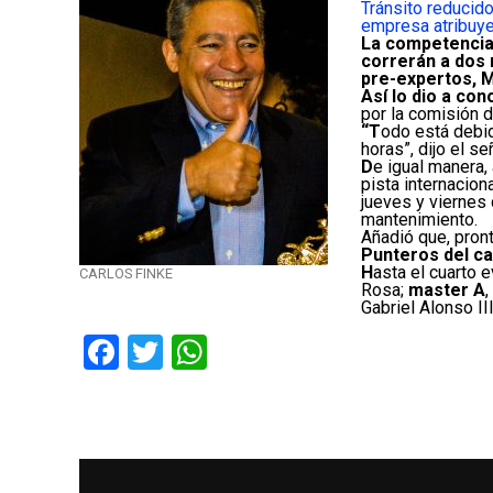
Tránsito reducid
empresa atribuye 
L
a competencia 
correrán a dos 
pre-expertos, M
A
sí lo dio a co
por la comisión d
“T
odo está debi
horas”, dijo el se
D
e igual manera,
pista internacio
jueves y viernes 
mantenimiento.
Añadió que, pron
Punteros del c
H
asta el cuarto e
CARLOS FINKE
Rosa;
master A
Gabriel Alonso II
Facebook
Twitter
WhatsApp