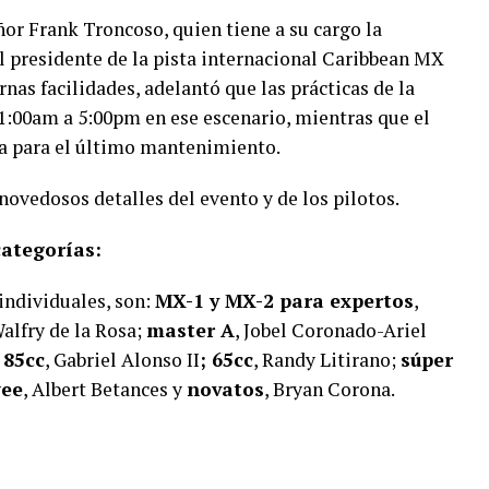
ñor Frank Troncoso, quien tiene a su cargo la
el presidente de la pista internacional Caribbean MX
nas facilidades, adelantó que las prácticas de la
1:00am a 5:00pm en ese escenario, mientras que el
da para el último mantenimiento.
novedosos detalles del evento y de los pilotos.
ategorías:
 individuales, son:
MX-1 y MX-2 para expertos
,
Walfry de la Rosa;
master A
, Jobel Coronado-Ariel
;
85cc
, Gabriel Alonso II
; 65cc
, Randy Litirano;
súper
wee
, Albert Betances y
novatos
, Bryan Corona.