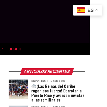
ES
E
EN SALUD
ARTICULOS RECIENTES
DEPORTES
19 horas ago
¡Las Reinas del Caribe
rugen con fuerza! Derrotan a
Puerto Rico y avanzan invictas
a las semifinales
DEPORTES
19 horas ago