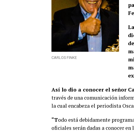
pa
Fe
L
di
de
ma
CARLOS FINKE
mi
ma
ex
A
sí lo dio a conocer el señor 
través de una comunicación inform
la cual encabeza el periodista Osca
“T
odo está debidamente programad
oficiales serán dadas a conocer en 