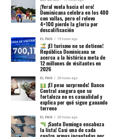
¡Yeral vuela hacia el oro!
Dominicana celebra en los 400
con vallas, pero el relevo
4×100 pierde la gloria por
descalificación
EL PAIS
19 horas ago
¡El turismo no se detiene!
República Dominicana se
acerca a la histórica meta de
12 millones de visitantes en
2026
EL PAIS
20 horas ago
¡El peso sorprende! Banco
Central asegura que su
fortaleza no es casualidad y
explica por qué sigue ganando
terreno
EL PAIS
20 horas ago
¡Santo Domingo encabeza
la lista! Casi una de cada
cuatro armas incautadas por