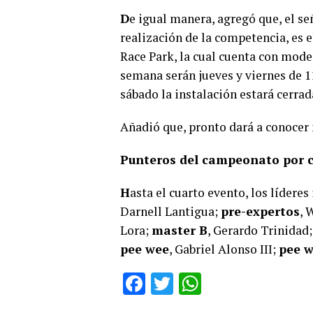
D
e igual manera, agregó que, el se
realización de la competencia, es 
Race Park, la cual cuenta con moder
semana serán jueves y viernes de 1
sábado la instalación estará cerra
Añadió que, pronto dará a conocer 
Punteros del campeonato por c
H
asta el cuarto evento, los líderes
Darnell Lantigua;
pre-expertos
, 
Lora;
master B
, Gerardo Trinidad
pee wee
, Gabriel Alonso III;
pee 
Facebook
Twitter
WhatsApp