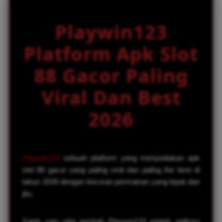
Playwin123
Platform Apk Slot
88 Gacor Paling
Viral Dan Best
2026
Playwin123
sebuah platform yang menyediakan apk
slot 88 gacor yang paling viral dan paling the best di
tahun 2026 dengan bocoran permainan yang tepat dan
jitu.
Salah satu nilai tambah Playwin123 adalah aplikasi