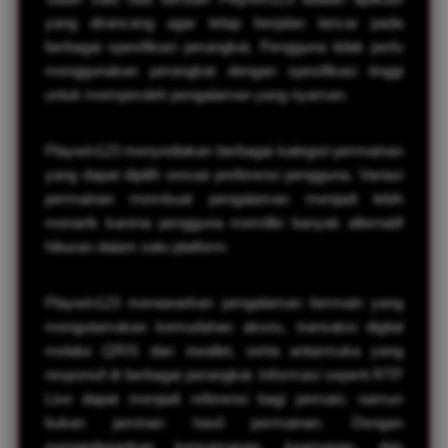
yang dirancang agar tetap berjalan lancar pada
berbagai spesifikasi perangkat. Pengguna tidak perlu
menggunakan perangkat dengan spesifikasi tinggi
untuk memperoleh pengalaman yang nyaman.
Playwin123 menyediakan berbagai kategori permainan
yang dapat dipilih sesuai preferensi pengguna. Variasi
permainan membuat pengalaman menjadi lebih
menarik karena pengguna memiliki banyak alternatif
hiburan dalam satu platform.
Playwin123 menawarkan pengalaman bermain yang
mengutamakan kemudahan akses, transaksi digital
melalui QRIS dan ewallet, serta antarmuka yang
responsif di berbagai perangkat. Informasi seperti RTP
Live dapat menjadi referensi bagi pemain, namun
bukan jaminan hasil permainan. Dengan
mengedepankan kenyamanan, keamanan, dan