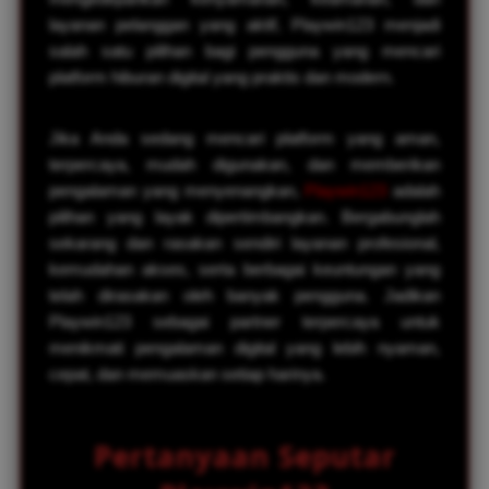
layanan pelanggan yang aktif, Playwin123 menjadi
salah satu pilihan bagi pengguna yang mencari
platform hiburan digital yang praktis dan modern.
Jika Anda sedang mencari platform yang aman,
terpercaya, mudah digunakan, dan memberikan
pengalaman yang menyenangkan,
Playwin123
adalah
pilihan yang layak dipertimbangkan. Bergabunglah
sekarang dan rasakan sendiri layanan profesional,
kemudahan akses, serta berbagai keuntungan yang
telah dirasakan oleh banyak pengguna. Jadikan
Playwin123 sebagai partner terpercaya untuk
menikmati pengalaman digital yang lebih nyaman,
cepat, dan memuaskan setiap harinya.
Pertanyaan Seputar
Playwin123