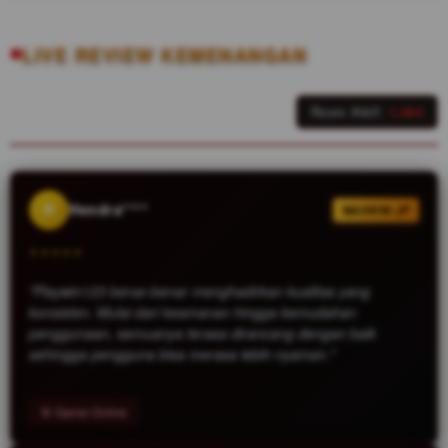
dan paling
the best di
LIVE REVIEW KEMENANGAN
tahun 2026
dengan
bocoran
Room Aktif:
1.533
permainan
yang tepat
dan jitu.
B
Budi****
MAXWIN JP
V
i
⭐⭐⭐⭐⭐
e
w
"Awalnya hanya ingin mencoba, tetapi sekarang Playwin123
l
menjadi pilihan utama saya. Navigasinya sederhana,
i
prosesnya cepat, dan dukungan pelanggan selalu membantu
c
ketika dibutuhkan."
e
n
🎯 Login Playwin123
s
e
d