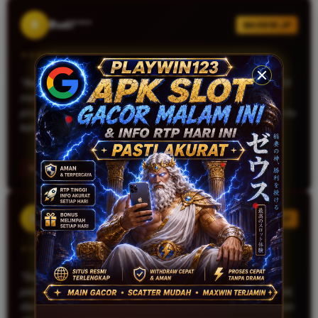
e
t
H
Hendra****
MAXWIN JP
a
i
⭐⭐⭐⭐⭐
l
s
"Playwin123 benar-benar menghadirkan kualitas yang
konsisten. Mulai dari keamanan hingga kemudahan
penggunaan, semuanya terasa dirancang dengan baik
sehingga pengguna bisa merasa lebih nyaman."
🎯 Game Online
B
Budi****
MAXWIN JP
⭐⭐⭐⭐⭐
"Awalnya hanya ingin mencoba, tetapi sekarang Playwin123
menjadi pilihan utama saya. Navigasinya sederhana,
prosesnya cepat, dan dukungan pelanggan selalu membantu