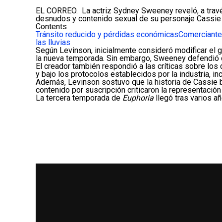
55
millo
EL CORREO. La actriz
Sydney Sweeney
reveló, a trav
desnudos y contenido sexual de su personaje Cassie
Contents
Tránsito reducido y pérdidas económicas
Comerciante
las lluvias
Según Levinson, inicialmente consideró modificar el
la nueva temporada. Sin embargo, Sweeney defendió q
El creador también respondió a las críticas sobre lo
y bajo los protocolos establecidos por la industria, i
Además, Levinson sostuvo que la historia de Cassie 
contenido por suscripción criticaron la representación
La tercera temporada de
Euphoria
llegó tras varios a