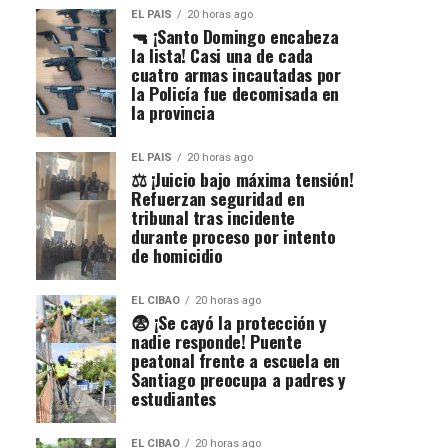
EL PAIS
20 horas ago
🔫 ¡Santo Domingo encabeza
la lista! Casi una de cada
cuatro armas incautadas por
la Policía fue decomisada en
la provincia
EL PAIS
20 horas ago
⚖️ ¡Juicio bajo máxima tensión!
Refuerzan seguridad en
tribunal tras incidente
durante proceso por intento
de homicidio
EL CIBAO
20 horas ago
😨 ¡Se cayó la protección y
nadie responde! Puente
peatonal frente a escuela en
Santiago preocupa a padres y
estudiantes
EL CIBAO
20 horas ago