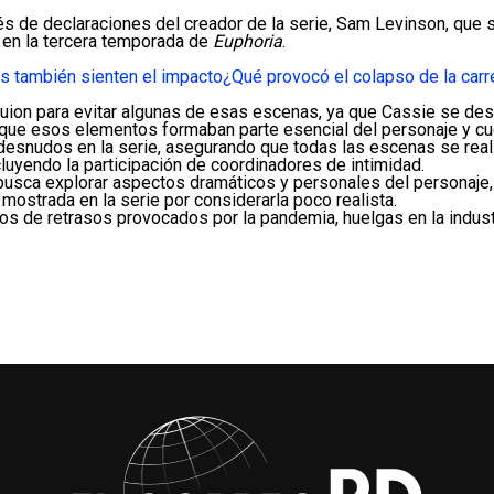
naria
és de declaraciones del creador de la serie,
Sam Levinson
, que 
 en la tercera temporada de
Euphoria
.
s también sienten el impacto
¿Qué provocó el colapso de la carr
 guion para evitar algunas de esas escenas, ya que Cassie se d
ue esos elementos formaban parte esencial del personaje y cues
s desnudos en la serie, asegurando que todas las escenas se rea
ncluyendo la participación de coordinadores de intimidad.
busca explorar aspectos dramáticos y personales del personaje
 mostrada en la serie por considerarla poco realista.
ños de retrasos provocados por la pandemia, huelgas en la industr