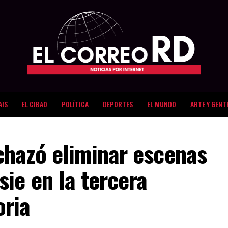
AIS
EL CIBAO
POLÍTICA
DEPORTES
EL MUNDO
ARTE Y GENT
hazó eliminar escenas
ie en la tercera
oria