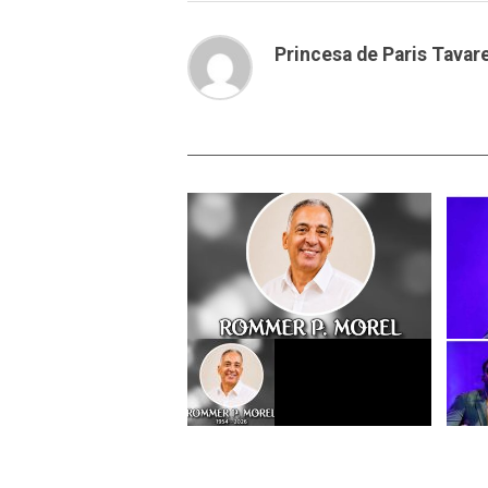
Princesa de Paris Tavar
📺 Se apagó una cámara, pero
¡45 a
quedó su legado: fallece Rommer
Romeo
P. Morel, productor de Súper TV
cumpl