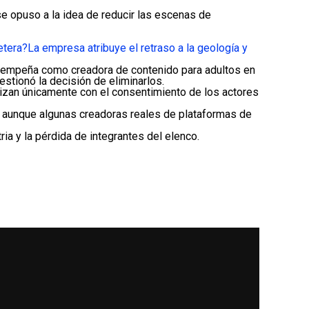
se opuso a la idea de reducir las escenas de
etera?
La empresa atribuye el retraso a la geología y
esempeña como creadora de contenido para adultos en
tionó la decisión de eliminarlos.
lizan únicamente con el consentimiento de los actores
, aunque algunas creadoras reales de plataformas de
ia y la pérdida de integrantes del elenco.