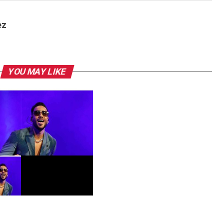
ez
YOU MAY LIKE
ños de historia y bachata!
 Santos celebra su
eaños en medio de una gira