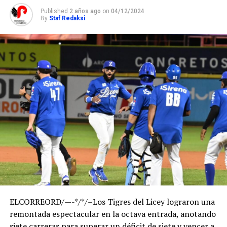
Published
2 años ago
on
04/12/2024
By
Staf Redaksi
ELCORREORD/—-*/*/–Los Tigres del Licey lograron una
remontada espectacular en la octava entrada, anotando
siete carreras para superar un déficit de siete y vencer a