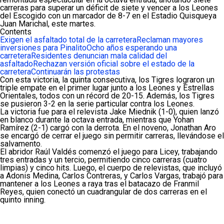
carreras para superar un déficit de siete y vencer a los Leones
del Escogido con un marcador de 8-7 en el Estadio Quisqueya
Juan Marichal, este martes.
Contents
Exigen el asfaltado total de la carretera
Reclaman mayores
inversiones para Pinalito
Ocho años esperando una
carretera
Residentes denuncian mala calidad del
asfaltado
Rechazan versión oficial sobre el estado de la
carretera
Continuarán las protestas
Con esta victoria, la quinta consecutiva, los Tigres lograron un
triple empate en el primer lugar junto a los Leones y Estrellas
Orientales, todos con un récord de 20-15. Además, los Tigres
se pusieron 3-2 en la serie particular contra los Leones.
La victoria fue para el relevista Jake Miednik (1-0), quien lanzó
en blanco durante la octava entrada, mientras que Yohan
Ramírez (2-1) cargó con la derrota. En el noveno, Jonathan Aro
se encargó de cerrar el juego sin permitir carreras, llevándose el
salvamento.
El abridor Raúl Valdés comenzó el juego para Licey, trabajando
tres entradas y un tercio, permitiendo cinco carreras (cuatro
limpias) y cinco hits. Luego, el cuerpo de relevistas, que incluyó
a Adonis Medina, Carlos Contreras, y Carlos Vargas, trabajó para
mantener a los Leones a raya tras el batacazo de Franmil
Reyes, quien conectó un cuadrangular de dos carreras en el
quinto inning.