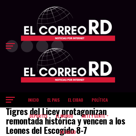
Exit mobile version
INICIO
EL PAIS
EL CIBAO
POLÍTICA
DEPORTES
Tigres del Licey protagonizan
DEPORTES
EL MUNDO
ARTE Y GENTE
remontada histórica y vencen a los
Leones del Escogido 8-7
EN SALUD