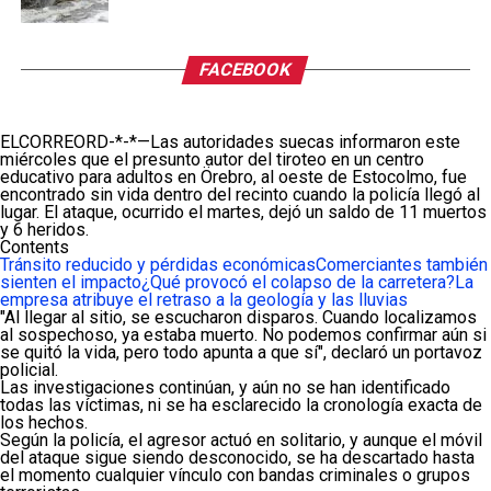
FACEBOOK
ELCORREORD-*-*—Las autoridades suecas informaron este
miércoles que el presunto autor del tiroteo en un centro
educativo para adultos en Örebro, al oeste de Estocolmo, fue
encontrado sin vida dentro del recinto cuando la policía llegó al
lugar. El ataque, ocurrido el martes, dejó un saldo de 11 muertos
y 6 heridos.
Contents
Tránsito reducido y pérdidas económicas
Comerciantes también
sienten el impacto
¿Qué provocó el colapso de la carretera?
La
empresa atribuye el retraso a la geología y las lluvias
"Al llegar al sitio, se escucharon disparos. Cuando localizamos
al sospechoso, ya estaba muerto. No podemos confirmar aún si
se quitó la vida, pero todo apunta a que sí", declaró un portavoz
policial.
Las investigaciones continúan, y aún no se han identificado
todas las víctimas, ni se ha esclarecido la cronología exacta de
los hechos.
Según la policía, el agresor actuó en solitario, y aunque el móvil
del ataque sigue siendo desconocido, se ha descartado hasta
el momento cualquier vínculo con bandas criminales o grupos