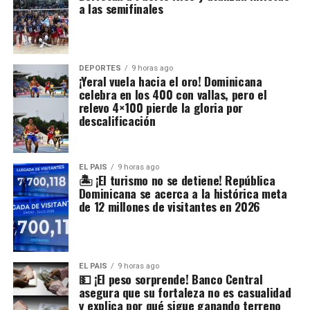
a las semifinales
DEPORTES
9 horas ago
¡Yeral vuela hacia el oro! Dominicana
celebra en los 400 con vallas, pero el
relevo 4×100 pierde la gloria por
descalificación
EL PAIS
9 horas ago
🏝️ ¡El turismo no se detiene! República
Dominicana se acerca a la histórica meta
de 12 millones de visitantes en 2026
EL PAIS
9 horas ago
💵 ¡El peso sorprende! Banco Central
asegura que su fortaleza no es casualidad
y explica por qué sigue ganando terreno