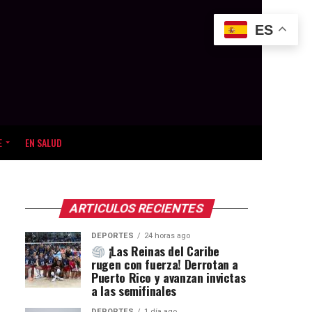
ES
E
EN SALUD
ARTICULOS RECIENTES
DEPORTES
24 horas ago
¡Las Reinas del Caribe
rugen con fuerza! Derrotan a
Puerto Rico y avanzan invictas
a las semifinales
DEPORTES
1 día ago