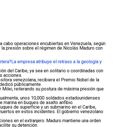
ar a cabo operaciones encubiertas en Venezuela, según
r la presión sobre el régimen de Nicolás Maduro con
etera?
La empresa atribuye el retraso a la geología y
ión del Caribe, ya sea en solitario o coordinadas con
s acciones.
itora venezolana, recibiera el Premio Nobel de la
 dedicó públicamente.
er Milei, reiterando su postura de máxima presión que
ctualmente, unos 10,000 soldados estadounidenses
 marina en buques de asalto anfibio.
ques de superficie y un submarino en el Caribe,
uertos en estos incidentes. El gobierno venezolano
cciones en el extranjero. Maduro mantiene una orden
ilite su detención.