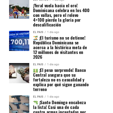
¡Yeral vuela hacia el oro!
Dominicana celebra en los 400
con vallas, pero el relevo
4×100 pierde la gloria por
descalificación
EL PAIS
1 día ago
¡El turismo no se detiene!
República Dominicana se
acerca a la histórica meta de
12 millones de visitantes en
2026
EL PAIS
1 día ago
¡El peso sorprende! Banco
Central asegura que su
fortaleza no es casualidad y
explica por qué sigue ganando
terreno
EL PAIS
1 día ago
¡Santo Domingo encabeza
la lista! Casi una de cada
cuatro armas incautadas por