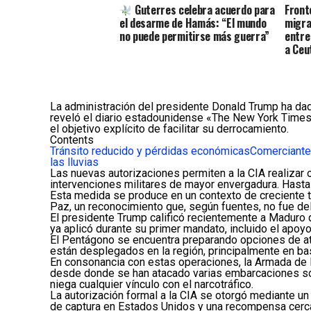
Guterres celebra acuerdo para
Front
el desarme de Hamás: “El mundo
migra
no puede permitirse más guerra”
entre
a Ceu
La administración del presidente Donald Trump ha dado
reveló el diario estadounidense «The New York Times»
el objetivo explícito de facilitar su derrocamiento.
Contents
Tránsito reducido y pérdidas económicas
Comerciante
las lluvias
Las nuevas autorizaciones permiten a la CIA realizar o
intervenciones militares de mayor envergadura. Hasta
Esta medida se produce en un contexto de creciente 
Paz, un reconocimiento que, según fuentes, no fue d
El presidente Trump calificó recientemente a Maduro de
ya aplicó durante su primer mandato, incluido el apoyo 
El Pentágono se encuentra preparando opciones de a
están desplegados en la región, principalmente en ba
En consonancia con estas operaciones, la Armada de E
desde donde se han atacado varias embarcaciones so
niega cualquier vínculo con el narcotráfico.
La autorización formal a la CIA se otorgó mediante u
de captura en Estados Unidos y una recompensa cerca 