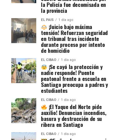
la Policía fue decomisada en
la provincia
EL PAIS
1 día ago
¡Juicio bajo máxima
tensión! Refuerzan seguridad
en tribunal tras incidente
durante proceso por intento
de homicidio
EL CIBAO
1 día ago
¡Se cayó la protección y
nadie responde! Puente
peatonal frente a escuela en
Santiago preocupa a padres y
estudiantes
EL CIBAO
1 día ago
¡El Yaque del Norte pide
auxilio! Denuncian incendios,
basura y destrucción de su
ribera en Santiago
EL CIBAO
1 día ago