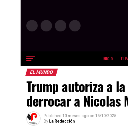
INICIO
EL P
EL MUNDO
Trump autoriza a la
derrocar a Nicolas
Published
10 meses ago
on
15/10/2025
By
La Redacción