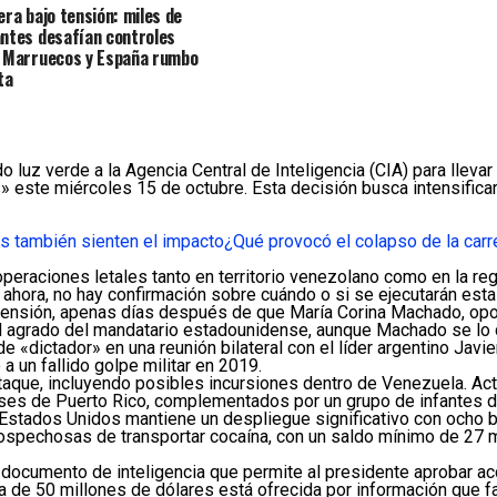
era bajo tensión: miles de
ntes desafían controles
 Marruecos y España rumbo
ta
 luz verde a la Agencia Central de Inteligencia (CIA) para llev
 este miércoles 15 de octubre. Esta decisión busca intensifica
s también sienten el impacto
¿Qué provocó el colapso de la carr
peraciones letales tanto en territorio venezolano como en la reg
 ahora, no hay confirmación sobre cuándo o si se ejecutarán esta
tensión, apenas días después de que María Corina Machado, opos
el agrado del mandatario estadounidense, aunque Machado se lo
 «dictador» en una reunión bilateral con el líder argentino Javi
a un fallido golpe militar en 2019.
taque, incluyendo posibles incursiones dentro de Venezuela. A
ses de Puerto Rico, complementados por un grupo de infantes de
stados Unidos mantiene un despliegue significativo con ocho bu
spechosas de transportar cocaína, con un saldo mínimo de 27 m
n documento de inteligencia que permite al presidente aprobar a
de 50 millones de dólares está ofrecida por información que fac