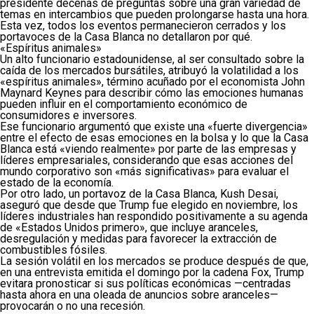
presidente decenas de preguntas sobre una gran variedad de
temas en intercambios que pueden prolongarse hasta una hora.
Esta vez, todos los eventos permanecieron cerrados y los
portavoces de la Casa Blanca no detallaron por qué.
«Espíritus animales»
Un alto funcionario estadounidense, al ser consultado sobre la
caída de los mercados bursátiles, atribuyó la volatilidad a los
«espíritus animales», término acuñado por el economista John
Maynard Keynes para describir cómo las emociones humanas
pueden influir en el comportamiento económico de
consumidores e inversores.
Ese funcionario argumentó que existe una «fuerte divergencia»
entre el efecto de esas emociones en la bolsa y lo que la Casa
Blanca está «viendo realmente» por parte de las empresas y
líderes empresariales, considerando que esas acciones del
mundo corporativo son «más significativas» para evaluar el
estado de la economía.
Por otro lado, un portavoz de la Casa Blanca, Kush Desai,
aseguró que desde que Trump fue elegido en noviembre, los
líderes industriales han respondido positivamente a su agenda
de «Estados Unidos primero», que incluye aranceles,
desregulación y medidas para favorecer la extracción de
combustibles fósiles.
La sesión volátil en los mercados se produce después de que,
en una entrevista emitida el domingo por la cadena Fox, Trump
evitara pronosticar si sus políticas económicas —centradas
hasta ahora en una oleada de anuncios sobre aranceles—
provocarán o no una recesión.