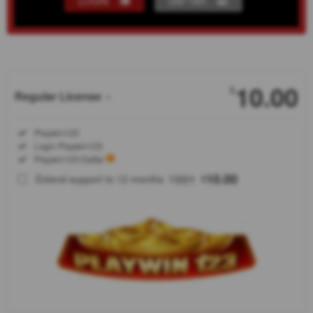
LOGIN
DAFTAR
Show More
10.00
$
Regular License
Regular
Included:
Playwin123
License
Included:
Login Playwin123
SELECTED
Included:
Playwin123 Daftar
88
$
981
10.00
Extend support to 12 months
$
$
Playwin123
adalah
sebuah
platform
yang
menyediakan
apk slot 88
gacor yang
paling viral