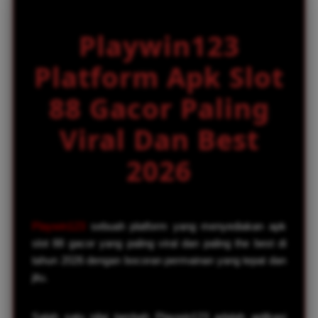
Playwin123
Platform Apk Slot
88 Gacor Paling
Viral Dan Best
2026
Playwin123
sebuah platform yang menyediakan apk
slot 88 gacor yang paling viral dan paling the best di
tahun 2026 dengan bocoran permainan yang tepat dan
jitu.
Salah satu nilai tambah Playwin123 adalah aplikasi