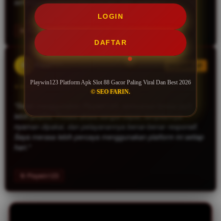
sehingga pengguna bisa merasa lebih nyaman."
LOGIN
🎯 Game Online
DAFTAR
H
Hendra****
MAXWIN JP
Playwin123 Platform Apk Slot 88 Gacor Paling Viral Dan Best 2026
⭐⭐⭐⭐⭐
© SEO FARIN.
"Playwin123 benar-benar menghadirkan kualitas yang
konsisten. Mulai dari keamanan hingga kemudahan
penggunaan, semuanya terasa dirancang dengan baik
sehingga pengguna bisa merasa lebih nyaman."
🎯 Game Online