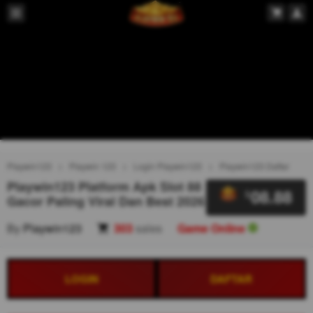
Playwin123
Playwin 123
Login Playwin123
Playwin123 Daftar
Playwin123 Platform Apk Slot 88
08.88
$
Gacor Paling Viral Dan Best 2026
By
Playwin123
303
sales
Game Online
LOGIN
DAFTAR