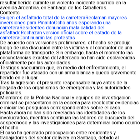
resultar herido durante un violento incidente ocurrido en la
avenida Argentina, en Santiago de los Caballeros.
Contents
Exigen el asfaltado total de la carretera
Reclaman mayores
inversiones para Pinalito
Ocho años esperando una
carretera
Residentes denuncian mala calidad del
asfaltado
Rechazan versión oficial sobre el estado de la
carretera
Continuarán las protestas
De acuerdo con versiones preliminares, el hecho se produjo
luego de una discusión entre la víctima y el conductor de una
plataforma de transporte. Sin embargo, hasta el momento las
circunstancias exactas del altercado no han sido esclarecidas
oficialmente por las autoridades.
Testigos aseguraron que, en medio del enfrentamiento, el
repartidor fue atacado con un arma blanca y quedó gravemente
herido en el lugar.
Tras la agresión, el presunto responsable huyó antes de la
llegada de los organismos de emergencia y las autoridades
policiales.
Miembros de la Policía Nacional y equipos de investigación
criminal se presentaron en la escena para recolectar evidencias
e iniciar las pesquisas correspondientes sobre el caso.
Hasta ahora no han sido reveladas las identidades de los
involucrados, mientras continúan las labores de búsqueda del
sospechoso y las investigaciones para determinar cómo ocurrió
el hecho.
El caso ha generado preocupación entre residentes y
trabajadores del sector delivery en Santiago, debido al