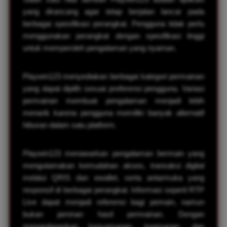
yang dirancang agar tetap berjalan lancar pada
berbagai spesifikasi perangkat. Pengguna tidak perlu
menggunakan perangkat dengan spesifikasi tinggi
untuk memperoleh pengalaman yang nyaman.
Playwin123 menyediakan berbagai kategori permainan
yang dapat dipilih sesuai preferensi pengguna. Variasi
permainan membuat pengalaman menjadi lebih
menarik karena pengguna memiliki banyak alternatif
hiburan dalam satu platform.
Playwin123 menawarkan pengalaman bermain yang
mengutamakan kemudahan akses, transaksi digital
melalui QRIS dan ewallet, serta antarmuka yang
responsif di berbagai perangkat. Informasi seperti RTP
Live dapat menjadi referensi bagi pemain, namun
bukan jaminan hasil permainan. Dengan
mengedepankan kenyamanan, keamanan, dan