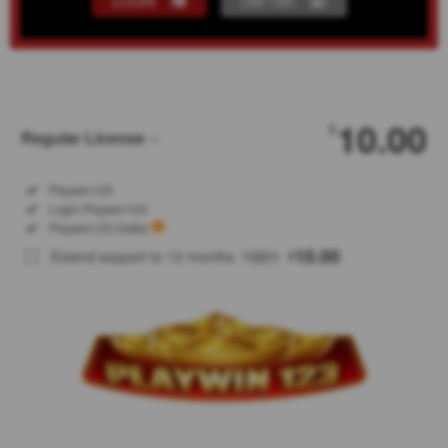
LOGIN
DAFTAR
Show More
10.00
$
Regular License
Regular
Included:
Playwin123
License
Included:
Login Playwin123
SELECTED
Included:
Playwin123 Daftar
88
$
981
10.00
Extend support to 12 months
$
$
Playwin123
adalah
sebuah
platform
yang
menyediakan
apk slot 88
gacor yang
paling viral