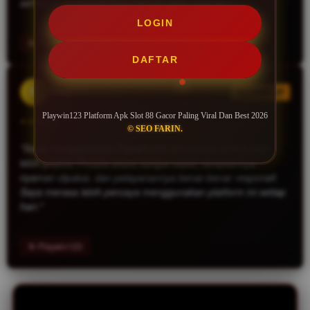
ketika dibutuhkan."
LOGIN
🎯 Login Playwin123
DAFTAR
H
Hendra****
MAXWIN JP
Playwin123 Platform Apk Slot 88 Gacor Paling Viral Dan Best 2026
⭐⭐⭐⭐⭐
© SEO FARIN.
"Playwin123 benar-benar menghadirkan kualitas yang
konsisten. Mulai dari keamanan hingga kemudahan
penggunaan, semuanya terasa dirancang dengan baik
sehingga pengguna bisa merasa lebih nyaman."
🎯 Game Online