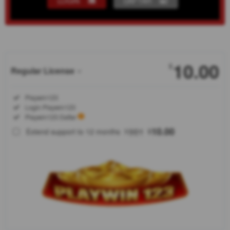
LOGIN
DAFTAR
Show More
10.00
$
Regular License
Regular
Included:
Playwin123
License
Included:
Login Playwin123
SELECTED
Included:
Playwin123 Daftar
88
$
981
10.00
Extend support to 12 months
$
$
Playwin123
adalah
sebuah
platform
yang
menyediakan
apk slot 88
gacor yang
paling viral