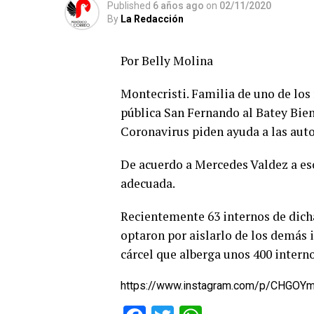
Published
6 años ago
on
02/11/2020
By
La Redacción
Por Belly Molina
Montecristi. Familia de uno de los
pública San Fernando al Batey Bie
Coronavirus piden ayuda a las aut
De acuerdo a Mercedes Valdez a es
adecuada.
Recientemente 63 internos de dicha
optaron por aislarlo de los demás i
cárcel que alberga unos 400 inter
https://www.instagram.com/p/CHGOY