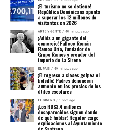
¡El turismo no se detiene!
República Dominicana apunta
a superar los 12 millones de
visitantes en 2026
ARTE Y GENTE
40 minutos ago
¡Adiós a un gigante del
comercio! Fallece Román
Ramos Uría, fundador de
Grupo Ramos y creador del
imperio de La Sirena
EL PAIS
49 minutos ago
¡El regreso a clases golpea el
bolsillo! Padres denuncian
aumento en los precios de los
útiles escolares
EL DINERO
1 hora ago
¡Los RD$3.4 millones
desaparecidos siguen dando
de qué hablar! Regidor exige
explicaciones al Ayuntamiento
de Santiago