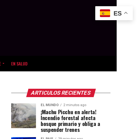
ES
E
EN SALUD
ARTICULOS RECIENTES
EL MUNDO
2 minutos ago
¡Machu Picchu en alerta!
Incendio forestal afecta
bosque primario y obliga a
suspender trenes
EL PAIS
29 minutos ago