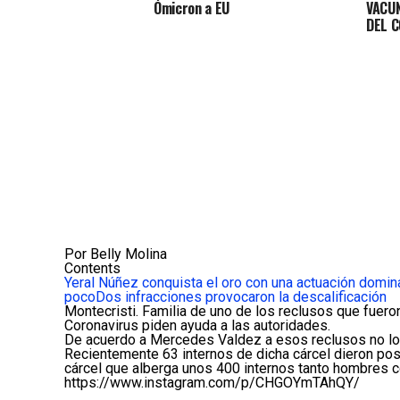
Ómicron a EU
VACUN
DEL C
Por Belly Molina
Contents
Yeral Núñez conquista el oro con una actuación domin
poco
Dos infracciones provocaron la descalificación
Montecristi. Familia de uno de los reclusos que fuero
Coronavirus piden ayuda a las autoridades.
De acuerdo a Mercedes Valdez a esos reclusos no lo
Recientemente 63 internos de dicha cárcel dieron posit
cárcel que alberga unos 400 internos tanto hombres 
https://www.instagram.com/p/CHGOYmTAhQY/