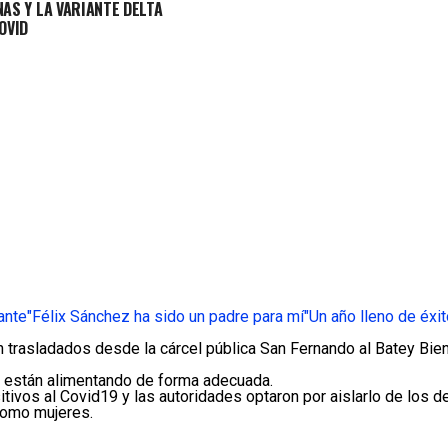
AS Y LA VARIANTE DELTA
OVID
ante
"Félix Sánchez ha sido un padre para mí"
Un año lleno de éxi
n trasladados desde la cárcel pública San Fernando al Batey Bie
 están alimentando de forma adecuada.
ivos al Covid19 y las autoridades optaron por aislarlo de los de
como mujeres.