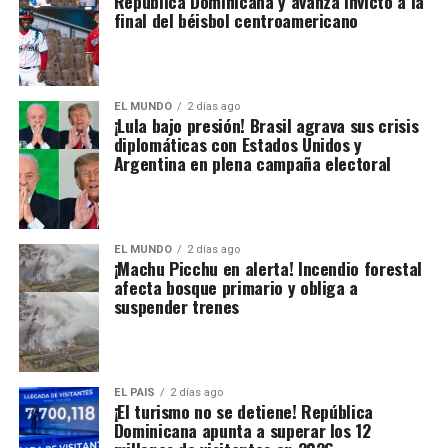
República Dominicana y avanza invicto a la
final del béisbol centroamericano
EL MUNDO
2 días ago
¡Lula bajo presión! Brasil agrava sus crisis
diplomáticas con Estados Unidos y
Argentina en plena campaña electoral
EL MUNDO
2 días ago
¡Machu Picchu en alerta! Incendio forestal
afecta bosque primario y obliga a
suspender trenes
EL PAIS
2 días ago
¡El turismo no se detiene! República
Dominicana apunta a superar los 12