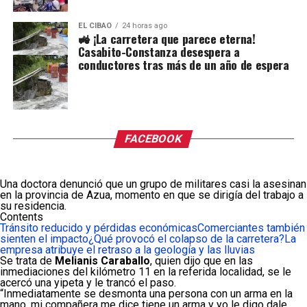
EL CIBAO
24 horas ago
🚜 ¡La carretera que parece eterna!
Casabito-Constanza desespera a
conductores tras más de un año de espera
FACEBOOK
Una doctora denunció que un grupo de militares casi la asesinan
en la provincia de Azua, momento en que se dirigía del trabajo a
su residencia.
Contents
Tránsito reducido y pérdidas económicas
Comerciantes también
sienten el impacto
¿Qué provocó el colapso de la carretera?
La
empresa atribuye el retraso a la geología y las lluvias
Se trata de
Melianis Caraballo
, quien dijo que en las
inmediaciones del kilómetro 11 en la referida localidad, se le
acercó una yipeta y le trancó el paso.
“Inmediatamente se desmonta una persona con un arma en la
mano, mi compañera me dice tiene un arma y yo le digo dale