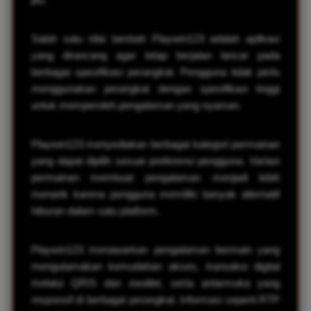
Salah satu nilai tambah Playwin123 adalah aplikasi
yang dirancang agar tetap berjalan lancar pada
berbagai spesifikasi perangkat. Pengguna tidak perlu
menggunakan perangkat dengan spesifikasi tinggi
untuk memperoleh pengalaman yang nyaman.
Playwin123 menyediakan berbagai kategori permainan
yang dapat dipilih sesuai preferensi pengguna. Variasi
permainan membuat pengalaman menjadi lebih
menarik karena pengguna memiliki banyak alternatif
hiburan dalam satu platform.
Playwin123 menawarkan pengalaman bermain yang
mengutamakan kemudahan akses, transaksi digital
melalui QRIS dan ewallet, serta antarmuka yang
responsif di berbagai perangkat. Informasi seperti RTP
Live dapat menjadi referensi bagi pemain, namun