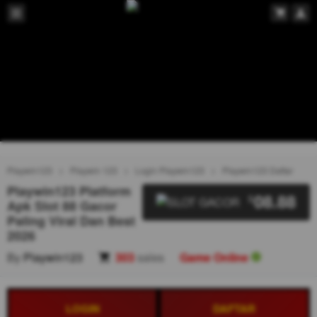
Playwin123
Playwin 123
Login Playwin123
Playwin123 Daftar
Playwin123 Platform
08.88
$
Apk Slot 88 Gacor
Paling Viral Dan Best
2026
By
Playwin123
303
sales
Game Online
LOGIN
DAFTAR