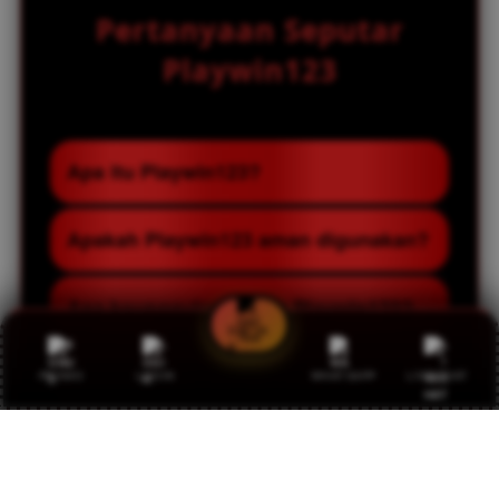
Pertanyaan Seputar
Playwin123
Apa itu Playwin123?
Playwin123 adalah platform yang
Apakah Playwin123 aman digunakan?
mengutamakan keamanan, kemudahan
akses, dan layanan profesional agar
Ya, Playwin123 menerapkan sistem
Apa keunggulan utama Playwin123?
pengguna memperoleh pengalaman
keamanan yang diperbarui secara berkala
digital yang nyaman serta berkualitas
sehingga aktivitas pengguna tetap
DAFTA
Keunggulannya meliputi akses cepat,
R
Apakah Playwin123 mudah diakses?
setiap saat.
terlindungi dan dapat dilakukan dengan
tampilan responsif, sistem stabil, layanan
PROMO
LOGIN
WHATSAPP
LIVE CHAT
lebih nyaman.
ramah, serta pengalaman penggunaan
Tentu. Platform dirancang agar dapat
Bagaimana kualitas layanan
yang sederhana namun tetap berkualitas.
digunakan dengan mudah melalui
Playwin123?
perangkat desktop maupun smartphone
tanpa mengurangi kenyamanan