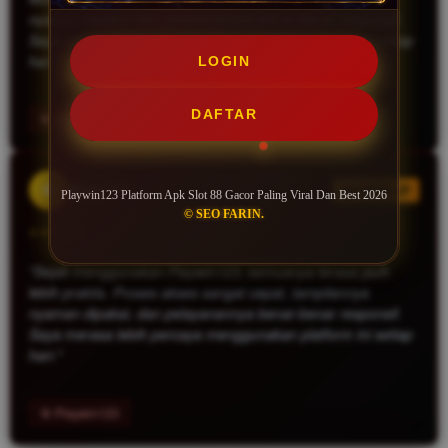
beradaptasi karena seluruh fiturnya tersusun rapi dan mudah
digunakan."
LOGIN
🎯 Mobile Game
DAFTAR
R
Rian****
MAXWIN JP
Playwin123 Platform Apk Slot 88 Gacor Paling Viral Dan Best 2026
⭐⭐⭐⭐⭐
© SEO FARIN.
"Sejak menggunakan Playwin123, semuanya terasa jauh
lebih praktis. Proses akses sangat cepat, tampilannya
nyaman dipakai, dan pelayanannya benar-benar responsif.
Saya merasa lebih percaya menggunakan platform ini setiap
hari."
🎯 Playwin123