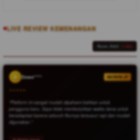
gacor yang
paling viral
dan paling
the best di
LIVE REVIEW KEMENANGAN
tahun 2026
dengan
bocoran
Room Aktif:
1.538
permainan
yang tepat
dan jitu.
B
Budi****
MAXWIN JP
V
i
⭐⭐⭐⭐⭐
e
w
"Awalnya hanya ingin mencoba, tetapi sekarang Playwin123
l
menjadi pilihan utama saya. Navigasinya sederhana,
i
prosesnya cepat, dan dukungan pelanggan selalu membantu
c
ketika dibutuhkan."
e
n
s
🎯 Login Playwin123