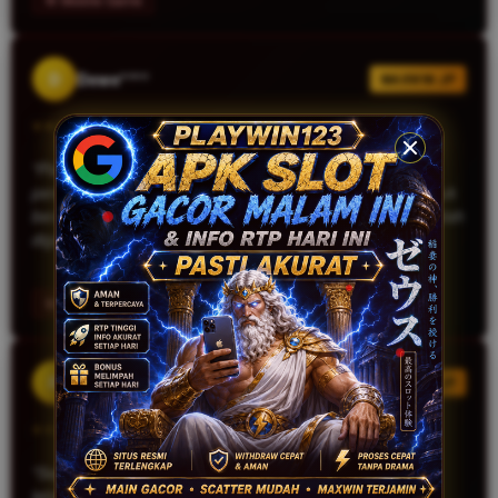
e
d
e
t
D
Dewe****
MAXWIN JP
a
i
⭐⭐⭐⭐⭐
l
s
"Platform ini sangat mudah dipahami bahkan untuk
pengguna baru. Saya tidak membutuhkan waktu lama untuk
beradaptasi karena seluruh fiturnya tersusun rapi dan mudah
digunakan."
🎯 Mobile Game
D
Dewe****
MAXWIN JP
⭐⭐⭐⭐⭐
"Platform ini sangat mudah dipahami bahkan untuk
pengguna baru. Saya tidak membutuhkan waktu lama untuk