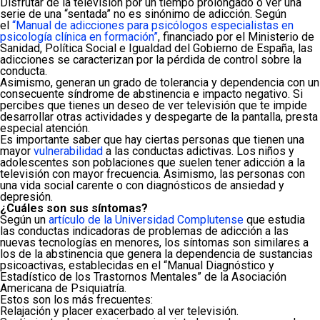
Disfrutar de la televisión por un tiempo prolongado o ver una
serie de una “sentada” no es sinónimo de adicción. Según
el
“Manual de adicciones para psicólogos especialistas en
psicología clínica en formación”
, financiado por el Ministerio de
Sanidad, Política Social e Igualdad del Gobierno de España, las
adicciones se caracterizan por la pérdida de control sobre la
conducta.
Asimismo, generan un grado de tolerancia y dependencia con un
consecuente síndrome de abstinencia e impacto negativo. Si
percibes que tienes un deseo de ver televisión que te impide
desarrollar otras actividades y despegarte de la pantalla, presta
especial atención.
Es importante saber que hay ciertas personas que tienen una
mayor
vulnerabilidad
a las conductas adictivas. Los niños y
adolescentes son poblaciones que suelen tener adicción a la
televisión con mayor frecuencia. Asimismo, las personas con
una vida social carente o con diagnósticos de ansiedad y
depresión.
¿Cuáles son sus síntomas?
Según un
artículo de la Universidad Complutense
que estudia
las conductas indicadoras de problemas de adicción a las
nuevas tecnologías en menores, los síntomas son similares a
los de la abstinencia que genera la dependencia de sustancias
psicoactivas, establecidas en el “Manual Diagnóstico y
Estadístico de los Trastornos Mentales” de la Asociación
Americana de Psiquiatría.
Estos son los más frecuentes:
Relajación y placer exacerbado al ver televisión.