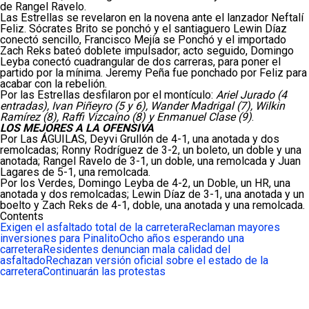
de Rangel Ravelo.
Las Estrellas se revelaron en la novena ante el lanzador Neftalí
Feliz. Sócrates Brito se ponchó y el santiaguero Lewin Díaz
conectó sencillo, Francisco Mejía se Ponchó y el importado
Zach Reks bateó doblete impulsador; acto seguido, Domingo
Leyba conectó cuadrangular de dos carreras, para poner el
partido por la mínima. Jeremy Peña fue ponchado por Feliz para
acabar con la rebelión.
Por las Estrellas desfilaron por el montículo:
Ariel Jurado (4
entradas), Ivan Piñeyro (5 y 6), Wander Madrigal (7), Wilkin
Ramírez (8), Raffi Vizcaíno (8) y Enmanuel Clase (9)
.
LOS MEJORES A LA OFENSIVA
Por Las ÁGUILAS, Deyvi Grullón de 4-1, una anotada y dos
remolcadas; Ronny Rodríguez de 3-2, un boleto, un doble y una
anotada; Rangel Ravelo de 3-1, un doble, una remolcada y Juan
Lagares de 5-1, una remolcada.
Por los Verdes, Domingo Leyba de 4-2, un Doble, un HR, una
anotada y dos remolcadas; Lewin Díaz de 3-1, una anotada y un
boelto y Zach Reks de 4-1, doble, una anotada y una remolcada.
Contents
Exigen el asfaltado total de la carretera
Reclaman mayores
inversiones para Pinalito
Ocho años esperando una
carretera
Residentes denuncian mala calidad del
asfaltado
Rechazan versión oficial sobre el estado de la
carretera
Continuarán las protestas