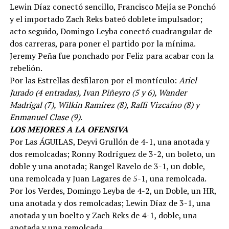
Lewin Díaz conectó sencillo, Francisco Mejía se Ponchó
y el importado Zach Reks bateó doblete impulsador;
acto seguido, Domingo Leyba conectó cuadrangular de
dos carreras, para poner el partido por la mínima.
Jeremy Peña fue ponchado por Feliz para acabar con la
rebelión.
Por las Estrellas desfilaron por el montículo:
Ariel
Jurado (4 entradas), Ivan Piñeyro (5 y 6), Wander
Madrigal (7), Wilkin Ramírez (8), Raffi Vizcaíno (8) y
Enmanuel Clase (9)
.
LOS MEJORES A LA OFENSIVA
Por Las ÁGUILAS, Deyvi Grullón de 4-1, una anotada y
dos remolcadas; Ronny Rodríguez de 3-2, un boleto, un
doble y una anotada; Rangel Ravelo de 3-1, un doble,
una remolcada y Juan Lagares de 5-1, una remolcada.
Por los Verdes, Domingo Leyba de 4-2, un Doble, un HR,
una anotada y dos remolcadas; Lewin Díaz de 3-1, una
anotada y un boelto y Zach Reks de 4-1, doble, una
anotada y una remolcada.