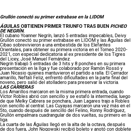
Grullón conectó su primer extrabase en la LIDOM
ÁG
UILAS OBTIENEN PRIMER TRIUNFO TRAS BUEN
PICHEO
DE NEGRÍN
.
El cubano Yoanner Negrín, lanzó 5 entradas impecables, Deivy
Grullón conectó su primer extrabase en LIDOM y las Águilas del
Cibao sobrevivieron a una embestida de los Elefantes
Orientales, para obtener su primera victoria en el Torneo 2020-
2021, con especial dedicatoria al ex presidente de los Tigres
del Licey, José Manuel Fernández.
Negrín trabajó 5 entradas de 3 hits y 8 ponches en su primera
presentación en la lIga y fue colaborado por Ramón Rossó y
Juan Nicasio quienes mantuvieron el partido a ralla. El Cerrador
amarillo, Neftalí Feliz, enfrentó dificultades en la parte final del
noveno, pero salió del atolladero para preservar la victoria.
LAS CARRERAS
Los Amarillos marcaron en la misma primera entrada, cuando
Víctor Robles abrió con sencillo y se estafó la intermedia; luego
de que Melky Cabrera se ponchara, Juan Lagares trajo a Robles
con sencillo al central. Las Cuyayas marcaron una vez más en el
5to, cuando después de sencillo del Felino, Ronny Rodríguez,
Grullón empalmara cuadrangular de dos vueltas, su primero en la
liga.
La cuarta de las Águilas llegó en la alta de la octava, después
de dos fuera, John Nogowski recibió boleto y anotó con doblete