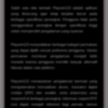
Salah satu nilai tambah Playwin123 adalah aplikasi
yang dirancang agar tetap berjalan lancar pada
berbagai spesifikasi perangkat. Pengguna tidak perlu
menggunakan perangkat dengan spesifikasi tinggi
untuk memperoleh pengalaman yang nyaman.
Playwin123 menyediakan berbagai kategori permainan
yang dapat dipilih sesuai preferensi pengguna. Variasi
permainan membuat pengalaman menjadi lebih
menarik karena pengguna memiliki banyak alternatif
hiburan dalam satu platform.
Playwin123 menawarkan pengalaman bermain yang
mengutamakan kemudahan akses, transaksi digital
melalui QRIS dan ewallet, serta antarmuka yang
responsif di berbagai perangkat. Informasi seperti RTP
Live dapat menjadi referensi bagi pemain, namun