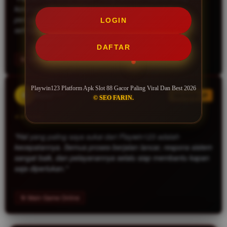
konsisten. Mulai dari keamanan hingga kemudahan
penggunaan, semuanya terasa dirancang dengan baik
LOGIN
sehingga pengguna bisa merasa lebih nyaman."
DAFTAR
🎯 Game Online
Playwin123 Platform Apk Slot 88 Gacor Paling Viral Dan Best 2026
R
Roni****
MAXWIN JP
© SEO FARIN.
⭐⭐⭐⭐⭐
"Hal yang paling saya sukai dari Playwin123 adalah
kecepatannya. Semua proses berjalan lancar, respons sistem
sangat baik, dan pelayanannya selalu siap membantu kapan
saja diperlukan."
🎯 Main Game Online