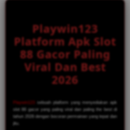
Playwin123
Platform Apk Slot
88 Gacor Paling
Viral Dan Best
2026
Playwin123
sebuah platform yang menyediakan apk
slot 88 gacor yang paling viral dan paling the best di
tahun 2026 dengan bocoran permainan yang tepat dan
jitu.