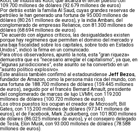
Koch, de Industrias Koch, que alcanza el tercer puesto con
109.700 millones de dólares (92.679 millones de euros)
Por detrás están la familia Al Saud, cuyas grandes reservas de
petróleo le han generado una fortuna de 95.000 millones de
dólares (80.261 millones de euros), y la india Ambani, del
conglomerado de empresas Reliance, con 81.300 millones de
dólares (68.694 millones de euros).
“De acuerdo con algunos críticos, las desigualdades existen
porque hay regímenes que permiten el dominio del mercado y
una baja fiscalidad sobre los capitales, sobre todo en Estados
Unidos”, indicó la firma en un comunicado.
Para otros observadores, apuntó la nota, esta “gran riqueza»
demuestra que es “necesario arreglar el capitalismo”, ya que, en
“algunas jurisdicciones”, este asunto se ha convertido en un
“asunto político explosivo».
Este análisis también confirmó al estadounidense
Jeff Bezos
,
fundador de Amazon, como la persona más rica del mundo, con
una fortuna de 188.700 millones de dólares (159.445 millones
de euros), seguido por el francés Bernard Arnault, presidente
del conglomerado de marcas de lujo LVMH, con 119.200
millones de dólares (100.720 millones de euros).
Los otros puestos los ocupan el creador de Microsoft, Bill
Gates, con 115.200 millones de dólares (97.341 millones de
euros); el de Facebook, Mark Zuckerberg, con 101.800 millones
de dólares (86.025 millones de euros), y el consejero delegado
de Tesla, Elon Musk, con 93.000 millones de dólares (78.588
millones de euros).