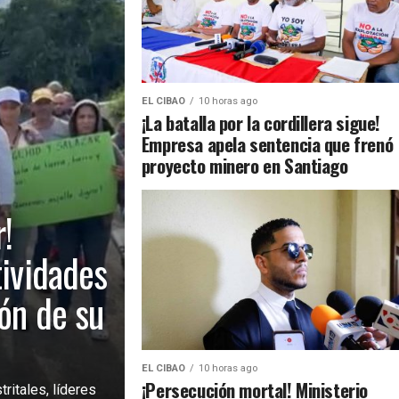
EL CIBAO
10 horas ago
¡La batalla por la cordillera sigue!
Empresa apela sentencia que frenó
proyecto minero en Santiago
!
tividades
ión de su
EL CIBAO
10 horas ago
¡Persecución mortal! Ministerio
ritales, líderes