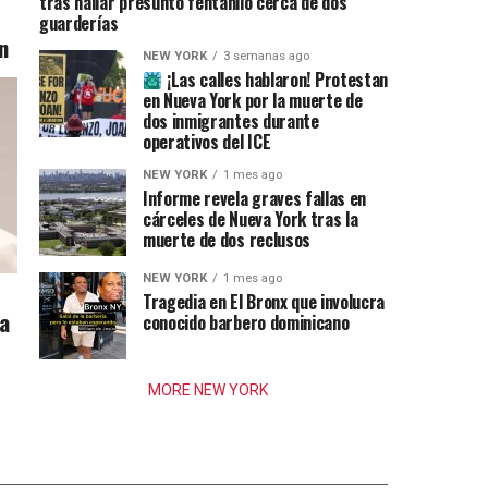
tras hallar presunto fentanilo cerca de dos
guarderías
n
NEW YORK
3 semanas ago
¡Las calles hablaron! Protestan
en Nueva York por la muerte de
dos inmigrantes durante
operativos del ICE
NEW YORK
1 mes ago
Informe revela graves fallas en
cárceles de Nueva York tras la
muerte de dos reclusos
NEW YORK
1 mes ago
Tragedia en El Bronx que involucra
ia
conocido barbero dominicano
MORE NEW YORK