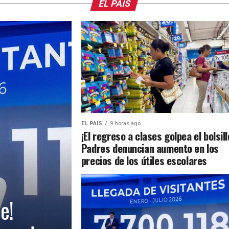
EL PAIS
EL PAIS
9 horas ago
¡El regreso a clases golpea el bolsill
Padres denuncian aumento en los
precios de los útiles escolares
e!