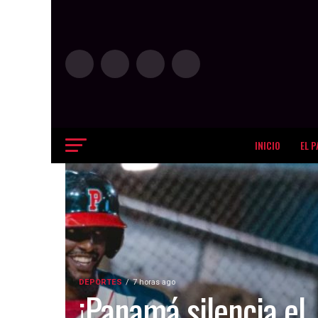
INICIO
EL P
DEPORTES
7 horas ago
¡Panamá silencia el