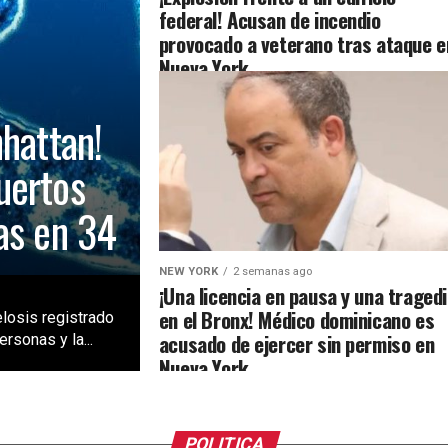
federal! Acusan de incendio
provocado a veterano tras ataque e
Nueva York
nhattan!
uertos
as en 34
NEW YORK
2 semanas ago
¡Una licencia en pausa y una traged
en el Bronx! Médico dominicano es
losis registrado
acusado de ejercer sin permiso en
rsonas y la...
Nueva York
POLITICA