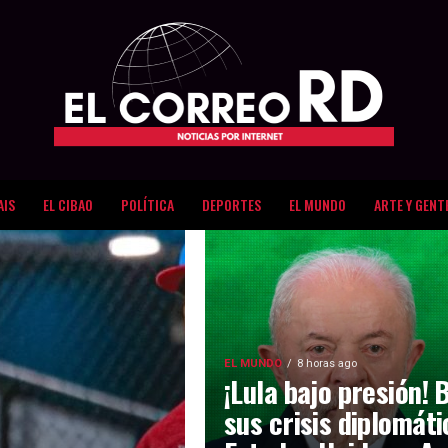
AIS
EL CIBAO
POLÍTICA
DEPORTES
EL MUNDO
ARTE Y GENT
EL MUNDO
8 horas ago
¡Lula bajo presión! 
sus crisis diplomát