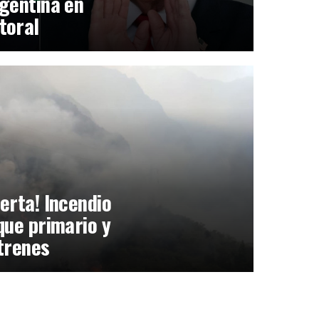
gentina en
toral
erta! Incendio
que primario y
trenes