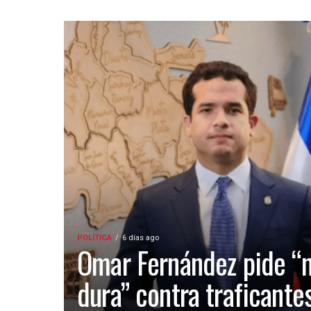
POLÍTICA
6 días ago
Omar Fernández pide “
dura” contra traficante