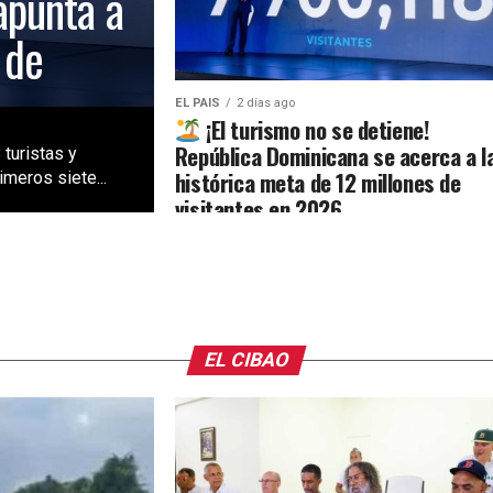
apunta a
 de
EL PAIS
2 días ago
¡El turismo no se detiene!
República Dominicana se acerca a l
 turistas y
histórica meta de 12 millones de
meros siete...
visitantes en 2026
EL CIBAO