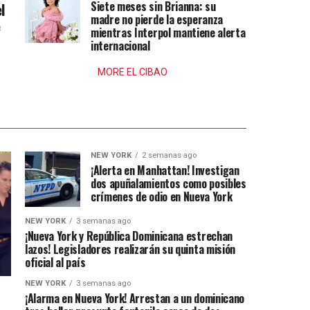
Siete meses sin Brianna: su
l
madre no pierde la esperanza
e
mientras Interpol mantiene alerta
internacional
MORE EL CIBAO
NEW YORK
2 semanas ago
¡Alerta en Manhattan! Investigan
dos apuñalamientos como posibles
crímenes de odio en Nueva York
NEW YORK
3 semanas ago
¡Nueva York y República Dominicana estrechan
lazos! Legisladores realizarán su quinta misión
oficial al país
NEW YORK
3 semanas ago
¡Alarma en Nueva York! Arrestan a un dominicano