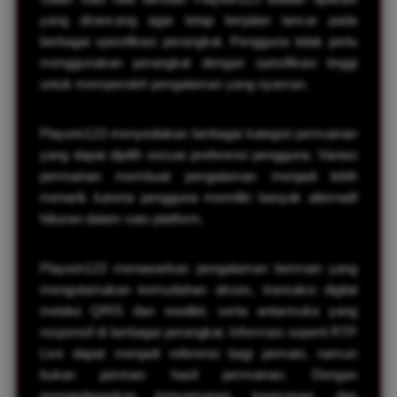
yang dirancang agar tetap berjalan lancar pada
berbagai spesifikasi perangkat. Pengguna tidak perlu
menggunakan perangkat dengan spesifikasi tinggi
untuk memperoleh pengalaman yang nyaman.
Playwin123 menyediakan berbagai kategori permainan
yang dapat dipilih sesuai preferensi pengguna. Variasi
permainan membuat pengalaman menjadi lebih
menarik karena pengguna memiliki banyak alternatif
hiburan dalam satu platform.
Playwin123 menawarkan pengalaman bermain yang
mengutamakan kemudahan akses, transaksi digital
melalui QRIS dan ewallet, serta antarmuka yang
responsif di berbagai perangkat. Informasi seperti RTP
Live dapat menjadi referensi bagi pemain, namun
bukan jaminan hasil permainan. Dengan
mengedepankan kenyamanan, keamanan, dan