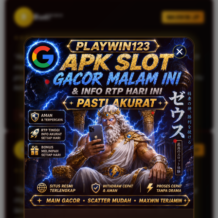
e
t
S
Siti****
MAXWIN JP
a
i
⭐⭐⭐⭐⭐
l
s
"Playwin123 memberikan pengalaman yang sangat
memuaskan. Sistemnya stabil, mudah digunakan, dan tidak
membingungkan. Saya juga merasa lebih tenang karena
keamanan platform benar-benar diperhatikan dengan baik."
🎯 Playwin 123
B
Budi****
MAXWIN JP
⭐⭐⭐⭐⭐
"Awalnya hanya ingin mencoba, tetapi sekarang Playwin123
menjadi pilihan utama saya. Navigasinya sederhana,
prosesnya cepat, dan dukungan pelanggan selalu membantu