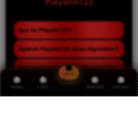
Apa itu Playwin123?
Playwin123 adalah platform yang
Apakah Playwin123 aman digunakan?
mengutamakan keamanan, kemudahan
akses, dan layanan profesional agar
Ya, Playwin123 menerapkan sistem
Apa keunggulan utama Playwin123?
pengguna memperoleh pengalaman
keamanan yang diperbarui secara berkala
digital yang nyaman serta berkualitas
sehingga aktivitas pengguna tetap
DAFTA
Keunggulannya meliputi akses cepat,
Apakah Playwin123 mudah diakses?
R
setiap saat.
terlindungi dan dapat dilakukan dengan
tampilan responsif, sistem stabil, layanan
PROMO
LOGIN
WHATSAPP
LIVE CHAT
lebih nyaman.
ramah, serta pengalaman penggunaan
Tentu. Platform dirancang agar dapat
Bagaimana kualitas layanan
yang sederhana namun tetap berkualitas.
digunakan dengan mudah melalui
Playwin123?
perangkat desktop maupun smartphone
tanpa mengurangi kenyamanan
Tim layanan siap membantu dengan
pengguna.
respons yang cepat sehingga setiap