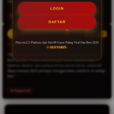
ketika dibutuhkan."
LOGIN
🎯 Login Playwin123
DAFTAR
K
Kadek****
MAXWIN JP
Playwin123 Platform Apk Slot 88 Gacor Paling Viral Dan Best 2026
⭐⭐⭐⭐⭐
© SEO FARIN.
"Salah satu kelebihan Playwin123 adalah tampilannya yang
ringan dan nyaman di smartphone. Semua fitur berjalan
lancar sehingga aktivitas menjadi lebih efisien dan
menyenangkan."
🎯 Playwin123 Daftar