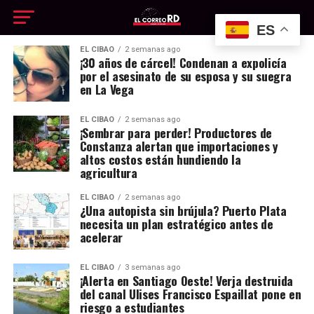
ES
EL CIBAO
2 semanas ago
¡30 años de cárcel! Condenan a expolicía
por el asesinato de su esposa y su suegra
en La Vega
EL CIBAO
2 semanas ago
¡Sembrar para perder! Productores de
Constanza alertan que importaciones y
altos costos están hundiendo la
agricultura
EL CIBAO
2 semanas ago
¿Una autopista sin brújula? Puerto Plata
necesita un plan estratégico antes de
acelerar
EL CIBAO
3 semanas ago
¡Alerta en Santiago Oeste! Verja destruida
del canal Ulises Francisco Espaillat pone en
riesgo a estudiantes