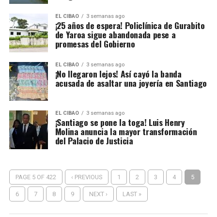
EL CIBAO
3 semanas ago
¡25 años de espera! Policlínica de Gurabito
de Yaroa sigue abandonada pese a
promesas del Gobierno
EL CIBAO
3 semanas ago
¡No llegaron lejos! Así cayó la banda
acusada de asaltar una joyería en Santiago
EL CIBAO
3 semanas ago
¡Santiago se pone la toga! Luis Henry
Molina anuncia la mayor transformación
del Palacio de Justicia
PAGE 5 OF 422
‹ PREVIOUS
1
2
3
4
5
6
7
8
9
NEXT ›
LAST »