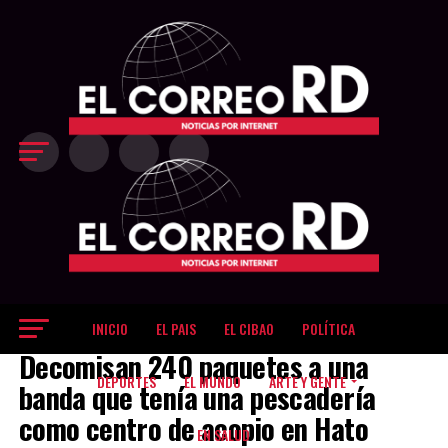
Exit mobile version
INICIO
EL PAIS
EL CIBAO
POLÍTICA
EL PAIS
Decomisan 240 paquetes a una
DEPORTES
EL MUNDO
ARTE Y GENTE
banda que tenía una pescadería
como centro de acopio en Hato
EN SALUD