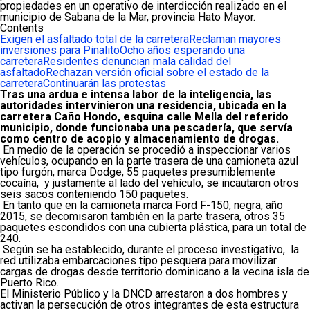
propiedades en un operativo de interdicción realizado en el
municipio de Sabana de la Mar, provincia Hato Mayor.
Contents
Exigen el asfaltado total de la carretera
Reclaman mayores
inversiones para Pinalito
Ocho años esperando una
carretera
Residentes denuncian mala calidad del
asfaltado
Rechazan versión oficial sobre el estado de la
carretera
Continuarán las protestas
Tras una ardua e intensa labor de la inteligencia, las
autoridades intervinieron una residencia, ubicada en la
carretera Caño Hondo, esquina calle Mella del referido
municipio, donde funcionaba una pescadería, que servía
como centro de acopio y almacenamiento de drogas.
En medio de la operación se procedió a inspeccionar varios
vehículos, ocupando en la parte trasera de una camioneta azul
tipo furgón, marca Dodge, 55 paquetes presumiblemente
cocaína, y justamente al lado del vehículo, se incautaron otros
seis sacos conteniendo 150 paquetes.
En tanto que en la camioneta marca Ford F-150, negra, año
2015, se decomisaron también en la parte trasera, otros 35
paquetes escondidos con una cubierta plástica, para un total de
240.
Según se ha establecido, durante el proceso investigativo, la
red utilizaba embarcaciones tipo pesquera para movilizar
cargas de drogas desde territorio dominicano a la vecina isla de
Puerto Rico.
El Ministerio Público y la DNCD arrestaron a dos hombres y
activan la persecución de otros integrantes de esta estructura