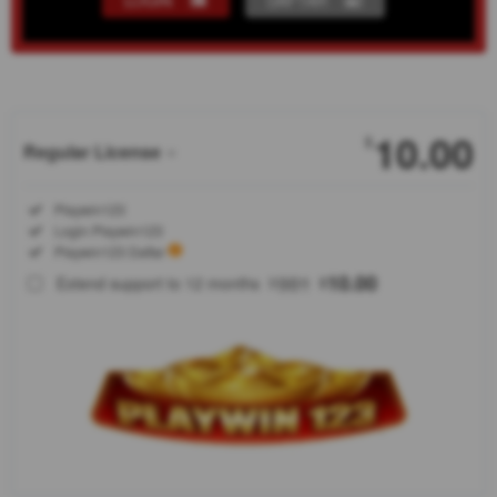
Show More
10.00
$
Regular License
Regular
Included:
Playwin123
License
Included:
Login Playwin123
SELECTED
Included:
Playwin123 Daftar
88
$
981
10.00
Extend support to 12 months
$
$
Playwin123
adalah
sebuah
platform
yang
menyediakan
apk slot 88
gacor yang
paling viral