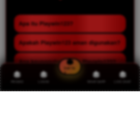
Apa itu Playwin123?
Playwin123 adalah platform yang
Apakah Playwin123 aman digunakan?
mengutamakan keamanan, kemudahan
akses, dan layanan profesional agar
Ya, Playwin123 menerapkan sistem
Apa keunggulan utama Playwin123?
pengguna memperoleh pengalaman
keamanan yang diperbarui secara berkala
DAFTA
digital yang nyaman serta berkualitas
R
sehingga aktivitas pengguna tetap
Keunggulannya meliputi akses cepat,
Apakah Playwin123 mudah diakses?
setiap saat.
terlindungi dan dapat dilakukan dengan
PROMO
LOGIN
WHATSAPP
LIVE CHAT
tampilan responsif, sistem stabil, layanan
lebih nyaman.
ramah, serta pengalaman penggunaan
Tentu. Platform dirancang agar dapat
Bagaimana kualitas layanan
yang sederhana namun tetap berkualitas.
digunakan dengan mudah melalui
Playwin123?
perangkat desktop maupun smartphone
tanpa mengurangi kenyamanan
Tim layanan siap membantu dengan
pengguna.
respons yang cepat sehingga setiap
pertanyaan atau kendala dapat ditangani