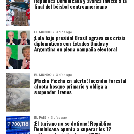
República Dominicana y avanza invicto a la
final del béisbol centroamericano
EL MUNDO
3 días ago
¡Lula bajo presión! Brasil agrava sus crisis
diplomáticas con Estados Unidos y
Argentina en plena campaña electoral
EL MUNDO
3 días ago
¡Machu Picchu en alerta! Incendio forestal
afecta bosque primario y obliga a
suspender trenes
EL PAIS
3 días ago
¡El turismo no se detiene! República
Dominicana apunta a superar los 12