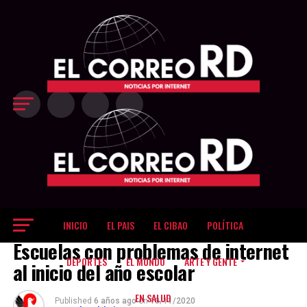
Exit mobile version
INICIO
EL PAIS
EL CIBAO
POLÍTICA
NOTICIAS
Escuelas con problemas de internet
DEPORTES
EL MUNDO
ARTE Y GENTE
al inicio del año escolar
EN SALUD
Published
6 años ago
on
10/11/2020