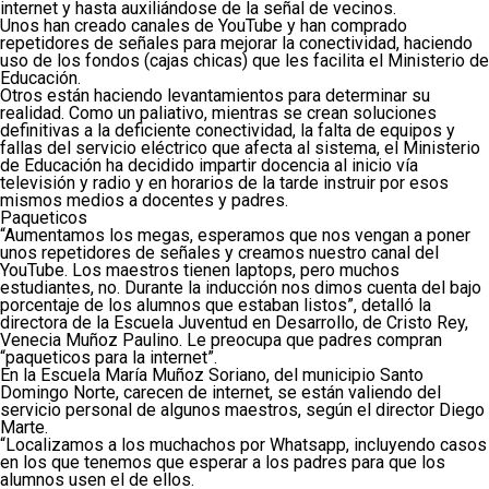
internet y hasta auxiliándose de la señal de vecinos.
Unos han creado canales de YouTube y han comprado
repetidores de señales para mejorar la conectividad, haciendo
uso de los fondos (cajas chicas) que les facilita el Ministerio de
Educación.
Otros están haciendo levantamientos para determinar su
realidad. Como un paliativo, mientras se crean soluciones
definitivas a la deficiente conectividad, la falta de equipos y
fallas del servicio eléctrico que afecta al sistema, el Ministerio
de Educación ha decidido impartir docencia al inicio vía
televisión y radio y en horarios de la tarde instruir por esos
mismos medios a docentes y padres.
Paqueticos
“Aumentamos los megas, esperamos que nos vengan a poner
unos repetidores de señales y creamos nuestro canal del
YouTube. Los maestros tienen laptops, pero muchos
estudiantes, no. Durante la inducción nos dimos cuenta del bajo
porcentaje de los alumnos que estaban listos”, detalló la
directora de la Escuela Juventud en Desarrollo, de Cristo Rey,
Venecia Muñoz Paulino. Le preocupa que padres compran
“paqueticos para la internet”.
En la Escuela María Muñoz Soriano, del municipio Santo
Domingo Norte, carecen de internet, se están valiendo del
servicio personal de algunos maestros, según el director Diego
Marte.
“Localizamos a los muchachos por Whatsapp, incluyendo casos
en los que tenemos que esperar a los padres para que los
alumnos usen el de ellos.