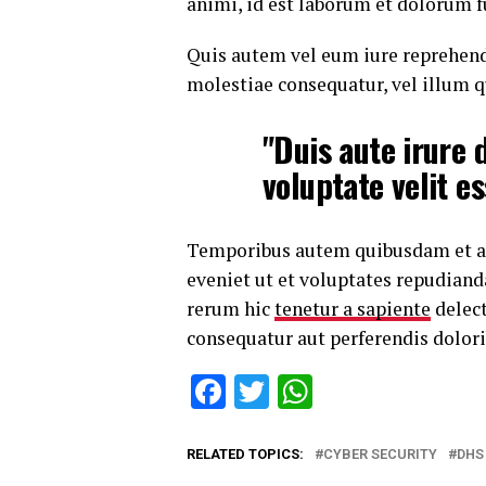
animi, id est laborum et dolorum f
Quis autem vel eum iure reprehende
molestiae consequatur, vel illum q
"Duis aute irure 
voluptate velit e
Temporibus autem quibusdam et aut
eveniet ut et voluptates repudiand
rerum hic
tenetur a sapiente
delect
consequatur aut perferendis dolori
Facebook
Twitter
WhatsApp
RELATED TOPICS:
CYBER SECURITY
DHS