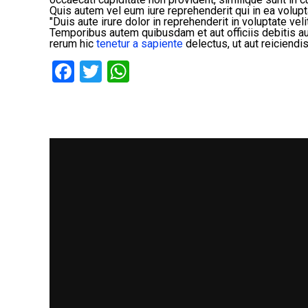
Quis autem vel eum iure reprehenderit qui in ea volupt
"Duis aute irure dolor in reprehenderit in voluptate vel
Temporibus autem quibusdam et aut officiis debitis a
rerum hic
tenetur a sapiente
delectus, ut aut reiciendi
Facebook
Twitter
WhatsApp