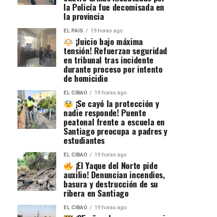
la Policía fue decomisada en
la provincia
EL PAIS
19 horas ago
¡Juicio bajo máxima
tensión! Refuerzan seguridad
en tribunal tras incidente
durante proceso por intento
de homicidio
EL CIBAO
19 horas ago
¡Se cayó la protección y
nadie responde! Puente
peatonal frente a escuela en
Santiago preocupa a padres y
estudiantes
EL CIBAO
19 horas ago
¡El Yaque del Norte pide
auxilio! Denuncian incendios,
basura y destrucción de su
ribera en Santiago
EL CIBAO
19 horas ago