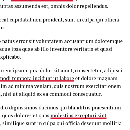
luptas assumenda est, omnis dolor repellendus.
ecat cupidatat non proident, sunt in culpa qui officia
um.
te natus error sit voluptatem accusantium doloremque
ue ipsa quae ab illo inventore veritatis et quasi
explicabo.
rem ipsum quia dolor sit amet, consectetur, adipisci
modi tempora incidunt ut labore
et dolore magnam
nim ad minima veniam, quis nostrum exercitationem
, nisi ut aliquid ex ea commodi consequatur.
 odio dignissimos ducimus qui blanditiis praesentium
i quos dolores et quas
molestias excepturi sint
 similique sunt in culpa qui officia deserunt mollitia