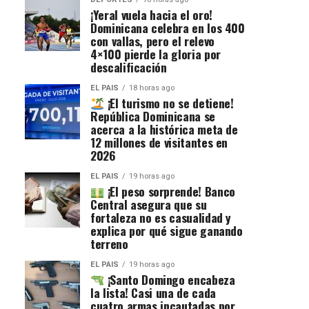
¡Yeral vuela hacia el oro!
Dominicana celebra en los 400
con vallas, pero el relevo
4×100 pierde la gloria por
descalificación
EL PAIS
18 horas ago
¡El turismo no se detiene!
República Dominicana se
acerca a la histórica meta de
12 millones de visitantes en
2026
EL PAIS
19 horas ago
¡El peso sorprende! Banco
Central asegura que su
fortaleza no es casualidad y
explica por qué sigue ganando
terreno
EL PAIS
19 horas ago
¡Santo Domingo encabeza
la lista! Casi una de cada
cuatro armas incautadas por