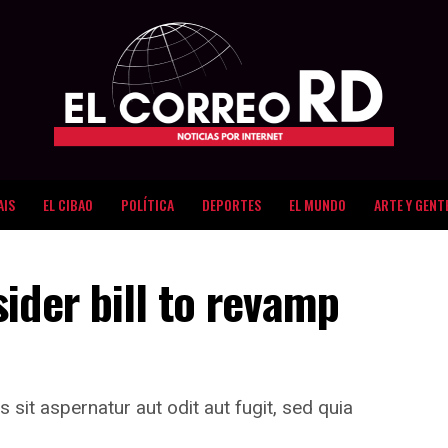
AIS
EL CIBAO
POLÍTICA
DEPORTES
EL MUNDO
ARTE Y GENT
ider bill to revamp
it aspernatur aut odit aut fugit, sed quia