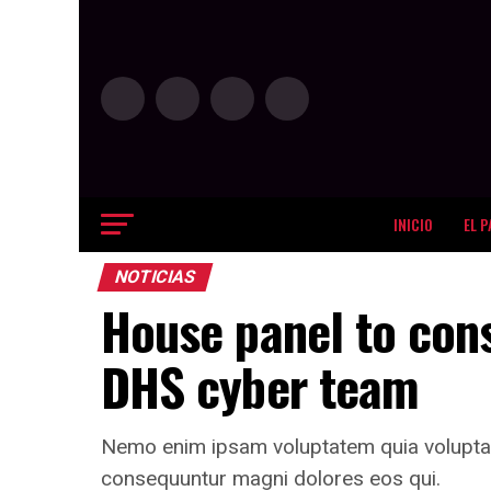
INICIO
EL P
NOTICIAS
House panel to cons
DHS cyber team
Nemo enim ipsam voluptatem quia voluptas s
consequuntur magni dolores eos qui.