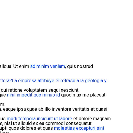
aliqua. Ut enim
ad minim veniam
, quis nostrud
etera?
La empresa atribuye el retraso a la geología y
qui ratione voluptatem sequi nesciunt.
mque
nihil impedit quo minus id
quod maxime placeat
um.
eaque ipsa quae ab illo inventore veritatis et quasi
eius
modi tempora incidunt ut labore
et dolore magnam
, nisi ut aliquid ex ea commodi consequatur.
rupti quos dolores et quas
molestias excepturi sint
 fuga.