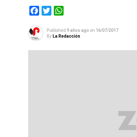
Facebook
Twitter
WhatsApp
Published
9 años ago
on
16/07/2017
By
La Redacción