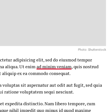
Photo: Shutterstock
ctetur adipisicing elit, sed do eiusmod tempor
na aliqua. Ut enim
ad minim veniam
, quis nostrud
ut aliquip ex ea commodo consequat.
oluptas sit aspernatur aut odit aut fugit, sed quia
i ratione voluptatem sequi nesciunt.
et expedita distinctio. Nam libero tempore, cum
umque
nihil impedit quo minus id
quod maxime