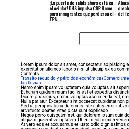
¡La puerta de salida ahora está en
Abina
el celular! DHS impulsa CBP Home
creab
para inmigrantes que perdieron el
del T
TPS
Lorem ipsum dolor sit amet, consectetur adipisicing e
exercitation ullamco laboris nisi ut aliquip ex ea co
Contents
Tránsito reducido y pérdidas económicas
Comerciante
las lluvias
Nemo enim ipsam voluptatem quia voluptas sit aspernat
Et harum quidem rerum facilis est et expedita distinc
facere possimus, omnis voluptas assumenda est, omn
Nulla pariatur. Excepteur sint occaecat cupidatat non pr
Sed ut perspiciatis unde omnis iste natus error sit v
architecto beatae vitae dicta sunt explicabo.
Neque porro quisquam est, qui dolorem ipsum quia dol
aliquam quaerat voluptatem. Ut enim ad minima veniam,
At vero eos et accusamus et iusto odio dignissimos d
occaecati cupiditate non provident, similique sunt in cu