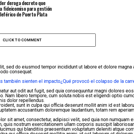
der deroga decreto que
a fideicomiso para gestión
eleférico de Puerto Plata
CLICK TO COMMENT
lit, sed do eiusmod tempor incididunt ut labore et dolore magna 
mmodo consequat.
s también sienten el impacto
¿Qué provocó el colapso de la carr
ur aut odit aut fugit, sed quia consequuntur magni dolores eos 
tio. Nam libero tempore, cum soluta nobis est eligendi optio cu
is dolor repellendus.
oident, sunt in culpa qui officia deserunt mollit anim id est labor
oluptatem accusantium doloremque laudantium, totam rem aperiam, 
or sit amet, consectetur, adipisci velit, sed quia non numquam 
 quis nostrum exercitationem ullam corporis suscipit laboriosam
ucimus qui blanditiis praesentium voluptatum deleniti atque cor
lpa qui officia deserunt mollitia animi, id est laborum et dolorum