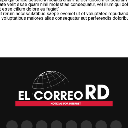
ate velit esse quam nihil molestiae consequatur, vel illum qui dol
it esse cillum dolore eu fugiat"
ut rerum necessitatibus saepe eveniet ut et voluptates repudian
s voluptatibus maiores alias consequatur aut perferendis doloribu