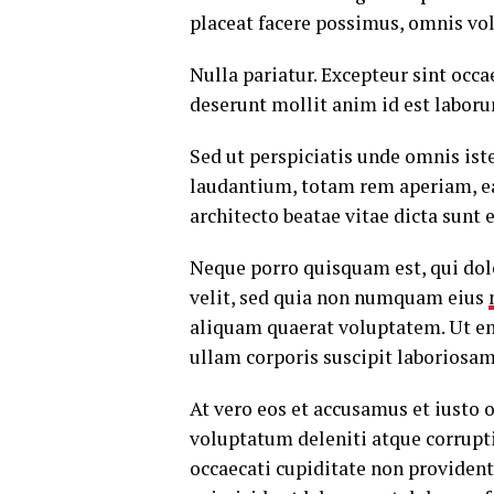
placeat facere possimus, omnis vo
Nulla pariatur. Excepteur sint occa
deserunt mollit anim id est labor
Sed ut perspiciatis unde omnis is
laudantium, totam rem aperiam, eaq
architecto beatae vitae dicta sunt 
Neque porro quisquam est, qui dolo
velit, sed quia non numquam eius
aliquam quaerat voluptatem. Ut e
ullam corporis suscipit laboriosam
At vero eos et accusamus et iusto
voluptatum deleniti atque corrupt
occaecati cupiditate non provident,