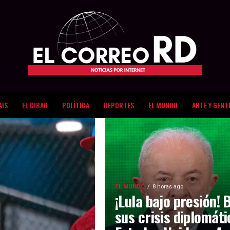
AIS
EL CIBAO
POLÍTICA
DEPORTES
EL MUNDO
ARTE Y GENT
EL MUNDO
8 horas ago
¡Lula bajo presión! 
sus crisis diplomát