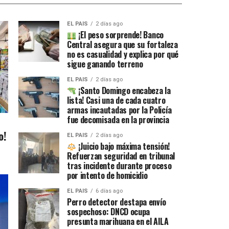
EL PAIS
2 días ago
¡El peso sorprende! Banco
Central asegura que su fortaleza
no es casualidad y explica por qué
sigue ganando terreno
EL PAIS
2 días ago
¡Santo Domingo encabeza la
lista! Casi una de cada cuatro
armas incautadas por la Policía
fue decomisada en la provincia
o!
EL PAIS
2 días ago
¡Juicio bajo máxima tensión!
Refuerzan seguridad en tribunal
tras incidente durante proceso
por intento de homicidio
EL PAIS
6 días ago
Perro detector destapa envío
sospechoso: DNCD ocupa
presunta marihuana en el AILA