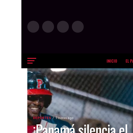
INICIO
EL P
DEPORTES
7 horas ago
¡Panamá silencia el