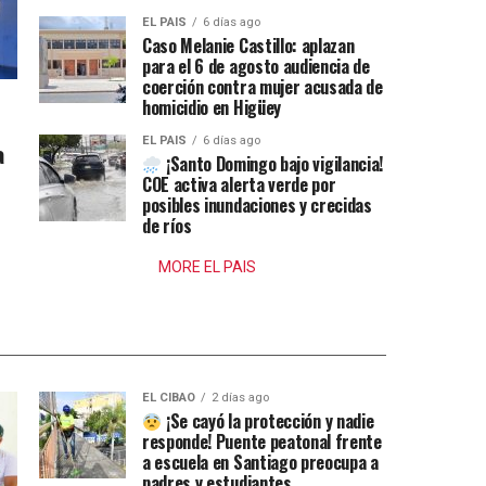
EL PAIS
6 días ago
Caso Melanie Castillo: aplazan
para el 6 de agosto audiencia de
coerción contra mujer acusada de
homicidio en Higüey
EL PAIS
6 días ago
a
¡Santo Domingo bajo vigilancia!
COE activa alerta verde por
posibles inundaciones y crecidas
de ríos
MORE EL PAIS
EL CIBAO
2 días ago
¡Se cayó la protección y nadie
responde! Puente peatonal frente
a escuela en Santiago preocupa a
padres y estudiantes