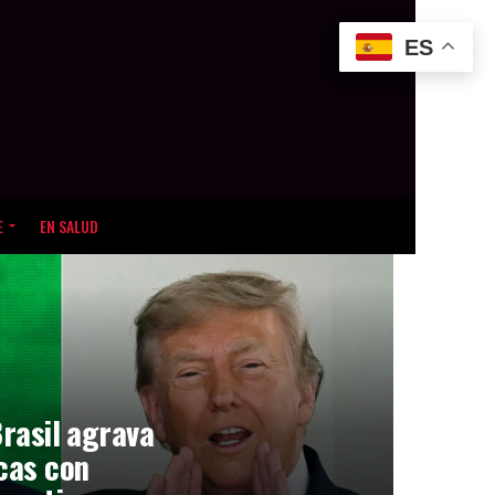
ES
E
EN SALUD
Brasil agrava
icas con