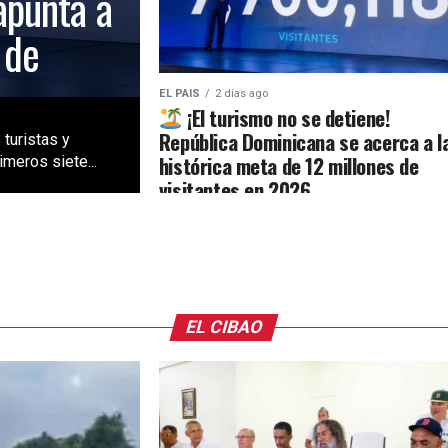
apunta a
 de
EL PAIS
2 días ago
¡El turismo no se detiene!
República Dominicana se acerca a l
 turistas y
histórica meta de 12 millones de
meros siete...
visitantes en 2026
EL CIBAO