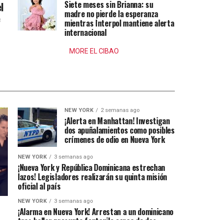
Siete meses sin Brianna: su
l
madre no pierde la esperanza
e
mientras Interpol mantiene alerta
internacional
MORE EL CIBAO
NEW YORK
2 semanas ago
¡Alerta en Manhattan! Investigan
dos apuñalamientos como posibles
crímenes de odio en Nueva York
NEW YORK
3 semanas ago
¡Nueva York y República Dominicana estrechan
lazos! Legisladores realizarán su quinta misión
oficial al país
NEW YORK
3 semanas ago
¡Alarma en Nueva York! Arrestan a un dominicano