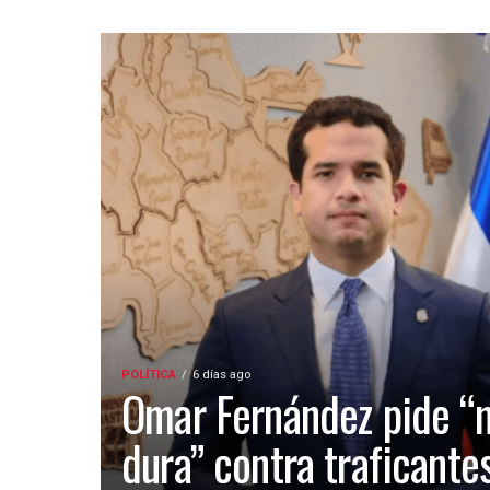
POLÍTICA
6 días ago
Omar Fernández pide “
dura” contra traficante