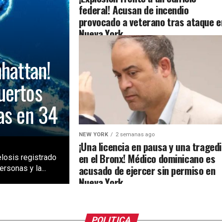
federal! Acusan de incendio
provocado a veterano tras ataque e
Nueva York
nhattan!
uertos
as en 34
NEW YORK
2 semanas ago
¡Una licencia en pausa y una traged
en el Bronx! Médico dominicano es
losis registrado
acusado de ejercer sin permiso en
rsonas y la...
Nueva York
POLITICA