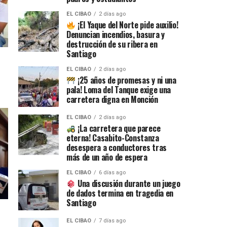
EL CIBAO
2 días ago
¡El Yaque del Norte pide auxilio!
Denuncian incendios, basura y
destrucción de su ribera en
Santiago
EL CIBAO
2 días ago
¡25 años de promesas y ni una
pala! Loma del Tanque exige una
carretera digna en Monción
EL CIBAO
2 días ago
¡La carretera que parece
eterna! Casabito-Constanza
desespera a conductores tras
más de un año de espera
EL CIBAO
6 días ago
Una discusión durante un juego
de dados termina en tragedia en
Santiago
EL CIBAO
7 días ago