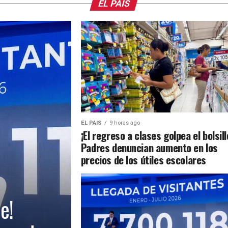
EL PAIS
EL PAIS
9 horas ago
¡El regreso a clases golpea el bolsill
Padres denuncian aumento en los
precios de los útiles escolares
e!