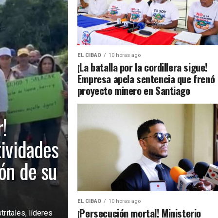
EL CIBAO
10 horas ago
¡La batalla por la cordillera sigue!
Empresa apela sentencia que frenó
proyecto minero en Santiago
!
tividades
ión de su
EL CIBAO
10 horas ago
¡Persecución mortal! Ministerio
ritales, líderes