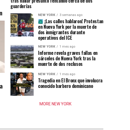
tras hallar presunto fentanilo cerca de dos
guarderías
n
NEW YORK
3 semanas ago
¡Las calles hablaron! Protestan
en Nueva York por la muerte de
dos inmigrantes durante
operativos del ICE
NEW YORK
1 mes ago
Informe revela graves fallas en
cárceles de Nueva York tras la
muerte de dos reclusos
NEW YORK
1 mes ago
Tragedia en El Bronx que involucra
ia
conocido barbero dominicano
MORE NEW YORK