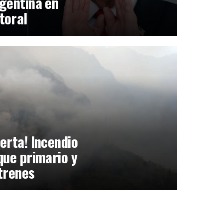
gentina en
toral
erta! Incendio
que primario y
trenes