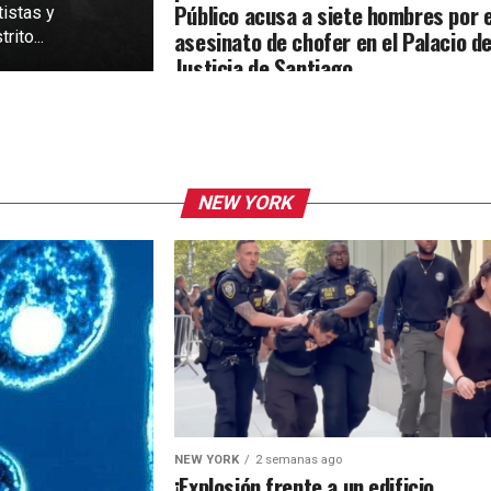
Público acusa a siete hombres por e
tistas y
asesinato de chofer en el Palacio d
rito...
Justicia de Santiago
NEW YORK
NEW YORK
2 semanas ago
¡Explosión frente a un edificio