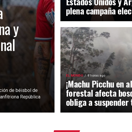
Estados Unidos y Ar
a
plena campaña elec
na y
inal
EL MUNDO
8 horas ago
¡Machu Picchu en al
forestal afecta bos
ción de béisbol de
anfitriona República
obliga a suspender 