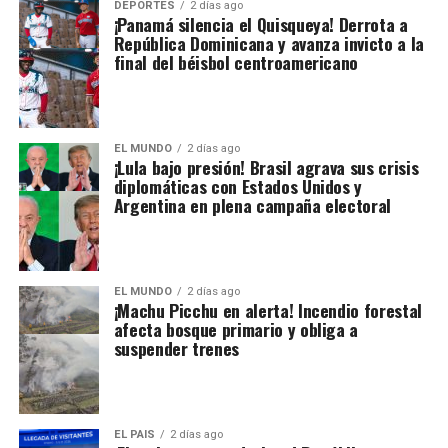
DEPORTES
2 días ago
¡Panamá silencia el Quisqueya! Derrota a
República Dominicana y avanza invicto a la
final del béisbol centroamericano
EL MUNDO
2 días ago
¡Lula bajo presión! Brasil agrava sus crisis
diplomáticas con Estados Unidos y
Argentina en plena campaña electoral
EL MUNDO
2 días ago
¡Machu Picchu en alerta! Incendio forestal
afecta bosque primario y obliga a
suspender trenes
EL PAIS
2 días ago